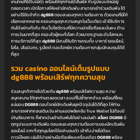
เกมใหม่ที่ได้โบนัสไว พร้อมให้ทุกท่านได้สัมผัส กับรูปแบบใหม่อยู่
ตลอดเวลา เปิดโอกาสให้เหล่านักเดิมพัน สามารถเข้าร่วมเดิมพัน ได้
อย่างไร้ขีดจำกัด 
dg888 
ตอบสนองทุกความต้องการ ด้วยเกมที่มีให้
เลือกหลากหลาย ครอบคลุมทุกความสนุกในเว็บเดียว เข้าใช้บริการ
กันได้อย่างทั่วถึง กับเว็บไซต์ตรงที่มีความน่าเชื่อถือและมั่นคง ด้าน
การเงินมากที่สุด ครองใจผู้คนทั่วโลก ด้วยมาตรฐานระดับโลกและ
การบริการดีที่สุด 
dg888 
มีเกมให้บริการครบทั้ง บาคาร่าออนไลน์, 
ไฮโล, เสือมังกร, รูเล็ตต์ ตอบโจทย์ความต้องการกลุ่มนักลงทุนได้ดี
ที่สุด
รวม 
casino 
ออนไลน์เต็มรูปแบบ
dg888 พร้อมเสิร์ฟทุกความสุข
ร่วมสนุกท้าทายไปด้วยกัน 
dg888 
พร้อมเสิร์ฟความสุข ความ
สนุกสนาน ให้ทุกท่านตลอดเวลา แบบที่ไม่ซ้ำซากจำเจ เหมือนที่ไหน
แน่นอน 
DG888 
ตอบโจทย์นักเดิมพันยุคปัจจุบันได้ดีที่สุด ให้ท่าน
สามารถฝากถอนเติมเงิน ผ่านแอปพลิเคชัน True Wallet ไม่ต้องมี
บัญชีธนาคาร ก็ฝากเงินเข้าเดิมพันได้อย่างแม่นยำ 
สล็อต DG888 
มี
ทุกรูปแบบการเดิมพัน ตอบสนองทุกความต้องการของนักเดิมพัน
ออนไลน์ จากทั่วทุกมุมโลกได้อย่างลงตัว เข้าถึงง่ายไม่ต้อง
ดาวน์โหลด เล่นได้ง่ายผ่านมือถือเพียงเครื่องเดียว 
DG888 
พร้อม