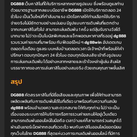
DG888 
เว็บคาสิโนที่ให้บริการหลากหลายรูปแบบ ซึ่งพร้อมดูแลท่าน 
ด้วยมาตรฐานสากลแบบมืออาชีพ 
DG888 
เปิดให้บริการตลอด 24 
ชั่วโมง เป็นเว็บใหม่ที่กำลังมาแรง เปิดโอกาสให้ท่านเลือกใช้บริการ 
จ่ายจริงไม่มีชักดาบอย่างแน่นอน มีรูปแบบการเดิมพันที่แตกต่าง 
จากเกมคาสิโนทั่วไป สามารถเล่นเดิมพัน 1 ครั้ง แต่ลุ้นรับรางวัลได้
มากมาย ไม่ว่าจะเป็นโบนัสพิเศษและแจ็กพอตมหาศาลที่รออยู่ 
dg888 
รวบรวมค่ายเกมที่มาพร้อม กับฟีเจอร์ใหม่ ๆ 
dg88win 
อัปเดตเกม
ตลอดทั้งเดือน ดูแลระบบหลังบ้านตลอดเวลา มีเจ้าหน้าที่พร้อมให้คำ
ปรึกษา ตอบทุกปัญหา 24 ชั่วโมง ตอบทุกข้อสงสัย
เข้าถึงรูปแบบ
การเล่นเกมเดิมพัน ได้อย่างหลากหลายและเร้าใจเหล่าผู้เล่น สัมผัส
บรรยากาศของการเล่นคาสิโนอย่างสมจริง ด้วยเกมคุณภาพชั้นเลิศ
สรุป
DG888 
คัดสรรคาสิโนที่มีชื่อเสียงและคุณภาพ เพื่อให้ท่านสามารถ
เพลิดเพลินกับการเดิมพันได้ในที่เดียว มาพร้อมกับความทันสมัย 
dg888 
พร้อมอำนวยความสะดวกสบาย ให้กับทุกท่าน ไม่ว่าจะเป็น
เรื่องของระบบการให้บริการหรือการรวมค่ายเกมให้อยู่เว็บเดียว 
สามารถเดิมพันออนไลน์ในมือถือ เวลาว่างแค่ก็สามารถร่วมสนุกได้ 
ผ่านอินเทอร์เน็ตฝากถอนที่รวดเร็ว พบกับคาสิโนออนไลน์ยอดนิยม
ทุกเว็บในไทย 
DG888 
ที่สุดแห่งวงการเกมเดิมพันออนไลน์ ที่มีการ