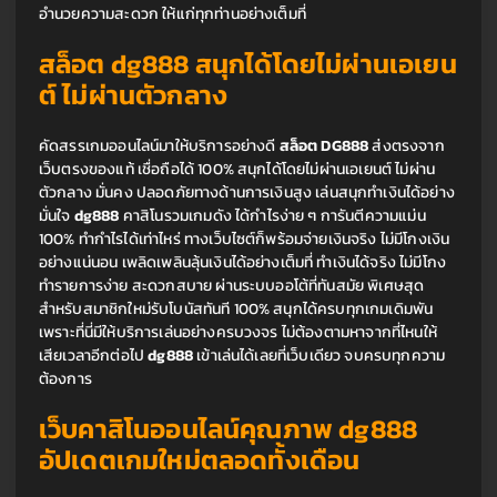
อำนวยความสะดวก ให้แก่ทุกท่านอย่างเต็มที่ 
สล็อต 
dg888 
สนุกได้โดยไม่ผ่านเอเยน
ต์ ไม่ผ่านตัวกลาง
คัดสรรเกมออนไลน์มาให้บริการอย่างดี 
สล็อต DG888 
ส่งตรงจาก
เว็บตรงของแท้ เชื่อถือได้ 100% สนุกได้โดยไม่ผ่านเอเยนต์ ไม่ผ่าน
ตัวกลาง มั่นคง ปลอดภัยทางด้านการเงินสูง เล่นสนุกทำเงินได้อย่าง
มั่นใจ 
dg888 
คาสิโนรวมเกมดัง ได้กำไรง่าย ๆ การันตีความแม่น 
100% 
ทำกำไรได้เท่าไหร่ ทางเว็บไซต์ก็พร้อมจ่ายเงินจริง ไม่มีโกงเงิน
อย่างแน่นอน เพลิดเพลินลุ้นเงินได้อย่างเต็มที่ ทำเงินได้จริง ไม่มีโกง 
ทำรายการง่าย สะดวกสบาย ผ่านระบบออโต้ที่ทันสมัย พิเศษสุด
สำหรับสมาชิกใหม่รับโบนัสทันที 100% สนุกได้ครบทุกเกมเดิมพัน 
เพราะที่นี่มีให้บริการเล่นอย่างครบวงจร ไม่ต้องตามหาจากที่ไหนให้
เสียเวลาอีกต่อไป 
dg888 
เข้าเล่นได้เลยที่เว็บเดียว จบครบทุกความ
ต้องการ 
เว็บคาสิโนออนไลน์คุณภาพ
dg888 
อัปเดตเกมใหม่ตลอดทั้งเดือน