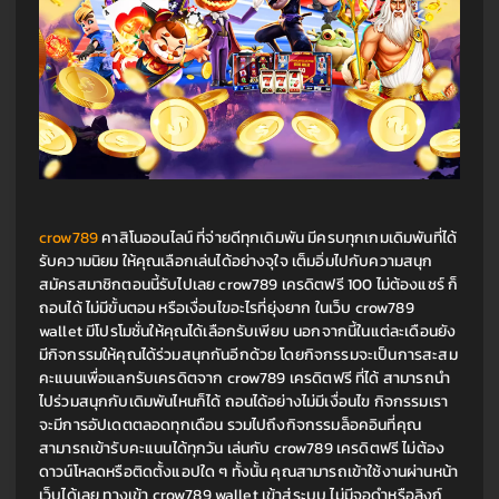
crow789 
คาสิโนออนไลน์ ที่จ่ายดีทุกเดิมพัน มีครบทุกเกมเดิมพันที่ได้
รับความนิยม ให้คุณเลือกเล่นได้อย่างจุใจ เต็มอิ่มไปกับความสนุก 
สมัครสมาชิกตอนนี้รับไปเลย crow789 เครดิตฟรี 100 ไม่ต้องแชร์ ก็
ถอนได้ ไม่มีขั้นตอน หรือเงื่อนไขอะไรที่ยุ่งยาก ในเว็บ crow789 
wallet มีโปรโมชั่นให้คุณได้เลือกรับเพียบ นอกจากนี้ในแต่ละเดือนยัง
มีกิจกรรมให้คุณได้ร่วมสนุกกันอีกด้วย โดยกิจกรรมจะเป็นการสะสม
คะแนนเพื่อแลกรับเครดิตจาก crow789 เครดิตฟรี ที่ได้ สามารถนำ
ไปร่วมสนุกกับเดิมพันไหนก็ได้ ถอนได้อย่างไม่มีเงื่อนไข กิจกรรมเรา
จะมีการอัปเดตตลอดทุกเดือน รวมไปถึงกิจกรรมล็อคอินที่คุณ
สามารถเข้ารับคะแนนได้ทุกวัน เล่นกับ crow789 เครดิตฟรี ไม่ต้อง
ดาวน์โหลดหรือติดตั้งแอปใด ๆ ทั้งนั้น คุณสามารถเข้าใช้งานผ่านหน้า
เว็บได้เลย ทางเข้า crow789 wallet เข้าสู่ระบบ ไม่มีจอดำหรือลิงก์