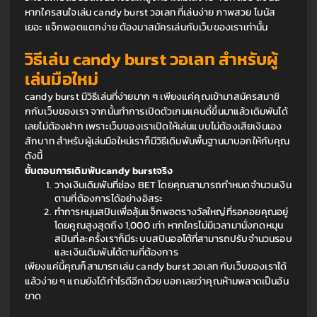
หากใครสนใจเล่น candy burst วอเลท ที่เล่นง่าย ภาพสวย โบนัส
เยอะ แจ็กพอตแตกง่าย ต้องมาสมัครเล่นกับเว็บของเราเท่านั้น
วิธีเล่น candy burst วอเลท สำหรับผู้
เล่นมือใหม่
candy burst มีวิธีเล่นที่ง่ายมาก ๆ เพียงแค่คุณเข้ามาสมัครสมาชิ
กกับเว็บของเรา จากนั้นทำการเปิดตัวเกมแคนดี้ขึ้นมาแล้วเดิมพันได้
เลยไม่ต้องฝาก เพราะเว็บของเราเปิดให้เล่นแบบไม่ต้องเสียเงินเอง
สักบาท สำหรับผู้เล่นมือใหม่เราก็มีวิธีเดิมพันพื้นฐานมาบอกให้กับคุณ
ดังนี้
ขั้นตอนการเดิมพันcandy burstจริง
วางเงินเดิมพันที่ช่อง BET โดยคุณสามารถกำหนดจำนวนเงิน
ตามที่ต้องการได้อย่างอิสระ
ทำการหมุนสปินเพื่อลุ้นแจ็กพอตรางวัลใหญ่ที่รอคอยคุณอยู่ 
โดยคูณสูงสุดถึง 1,000 เท่า หากใครไม่มีเวลามานั่งกดหมุน
สปินที่ละครั้งเราก็มีระบบสปินออโต้ที่สามารถปรับจำนวนรอบ 
และเงินเดิมพันได้ตามที่ต้องการ
เพียงแค่นี้คุณก็สามารถเล่น candy burst วอเลท กับเว็บของเราได้
แล้วง่าย ๆ แถมยังได้กำไรดีอีกด้วย บอกเลยว่าคุณห้ามพลาดเป็นอัน
ขาด