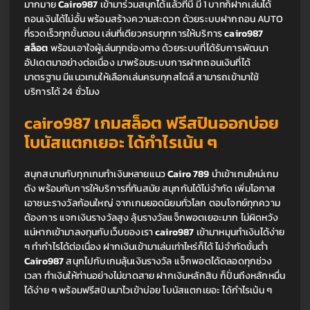
มากมาย 
Cairo987 
เข้ามาร่วมสนุกได้แล้วที่นี่ มี 1 บาทก็ฝากเล่นได้ 
ถอนเงินได้ไม่อั้น พร้อมสร้างความสะดวก ด้วยระบบฝากถอน AUTO 
ที่รวดเร็วทุกขั้นตอน เล่นที่เดียวครบทุกการให้บริการ 
cairo987 
สล็อต 
พร้อมเอาใจผู้เล่นทุกช่องทาง ด้วยระบบที่ได้รับการพัฒนา 
อัปเดตมาอย่างต่อเนื่อง มาพร้อมระบบการฝากถอนเงินที่ได้
มาตรฐาน มีแนวเกมให้เลือกเล่นครบทุกสไตล์ สามารถเข้ามาใช้
บริการได้ 24 ชั่วโมง
cairo987 
เกมสล็อต 
ฟรีสปินออกบ่อย 
โบนัสแตกเยอะ ได้กำไรเน้น ๆ
สนุกสนานกับทุกเกมทำเงินหลายแนว 
Cairo 789 
นำเข้าเกมใหม่เกม
ดัง พร้อมกับการให้บริการที่ทันสมัย สนุกกันได้ไม่จำกัด เพิ่มโอกาส
เอาชนะรางวัลก้อนใหญ่ จากเกมยอดนิยมทั่วโลก ตอบโจทย์ทุกความ
ต้องการ แจกเงินรางวัลสูง ลุ้นรางวัลแจ็กพอตเยอะมาก ไม่ผิดหวัง
แน่หากเข้ามาลงทุนกับเว็บของเรา 
cairo987 
เข้ามาหมุนทำเงินได้ง่าย 
ๆ ทำกำไรได้ต่อเนื่อง ฝากเงินเข้ามาเล่นเท่าไหร่ก็ได้ ไม่จำกัดขั้นต่ำ 
Cairo987 
สนุกไปกับเกมลุ้นเงินรางวัล แจ็กพอตได้ตลอดทุกช่วง
เวลา ทำเงินให้ท่านอย่างไม่ขาดสาย ฝากเงินหลักสิบ ก็ปั่นถึงหลักหมื่น
ได้ง่าย ๆ พร้อมฟรีสปินมาไวเข้าบ่อย โบนัสแตกเยอะ ได้กำไรเน้น ๆ