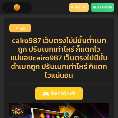
เข้าสู่ระบบ
สมัครสมาชิก
กลับ
cairo987 เว็บตรงไม่มีขั้นต่ำเบท
ถูก ปรับเบทเท่าไหร่ ก็แตกไว
แน่นอนcairo987 เว็บตรงไม่มีขั้น
ต่ำเบทถูก ปรับเบทเท่าไหร่ ก็แตก
ไวแน่นอน
รับเครดิตฟรี