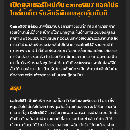
เปิดยูสเซอร์ใหม่กับ 
cairo987 
แจกโปร
โมชั่นเด็ด รับสิทธิพิเศษสุดคุ้มทันที
Cairo987 สล็อต 
มาพร้อมกับบริการทางเงินที่ดีที่สุด สามารถฝาก
เงินเข้ามาเล่นได้ง่าย เข้าถึงได้กับทุกฐานะ ในด้านการเงินของผู้เล่น
ทุกท่าน พร้อมมอบความสนุก ที่อัดแน่นมาด้วยเงินรางวัลมากมาย ให้
ท่านได้เข้ามาลุ้นเงินรางวัลกลับไปได้ง่าย ๆ 
cairo987 
รวมเกมดี มี
คุณภาพ จากผู้นำที่เปิดให้ร่วมสนุก กับเกมสล็อตยอดเยี่ยม เล่นง่าย
ทำเงินได้อย่างรวดเร็ว ไม่ต้องใช้เทคนิคเยอะแยะ แค่กดปุ่มหมุนสปิน
เท่านั้น ก็รอรับรางวัลชุดใหญ่ได้เลยทันที 
cairo987 
แจกโบนัสฟรีไม่
อั้น ให้ท่านเข้ามาเล่น เลือกรับโปรโมชั่นเด็ด ๆ อีกเพียบ ทำเงินได้อย่าง
ต้องการ พร้อมก้าวสู่ความเป็นเศรษฐีก่อนใคร
สรุป
cairo987 
เปิดให้บริการเกมสล็อต ที่เริ่มต้นเล่นเพียงแค่ 1 บาท ยิ่ง
หมุน ยิ่งได้ มั่นใจได้เลยว่าลงทุนกับเว็บไซต์ของเรา จะได้รับความคุ้ม
ค่ามากที่สุด
Cairo987 
รองรับทุกแพลตฟอร์มการเข้าสู่ระบบ อีกทั้ง
ยังเป็นเว็บสล็อตไม่ผ่านเอเยนต์ ที่สามารถฝากเข้าเล่นเท่าไหร่ก็ได้ 
กำหนดเงินทุนได้ด้วยตัวของเอง หมุนเพลิน ทำเงินได้ต่อเนื่อง ผ่าน