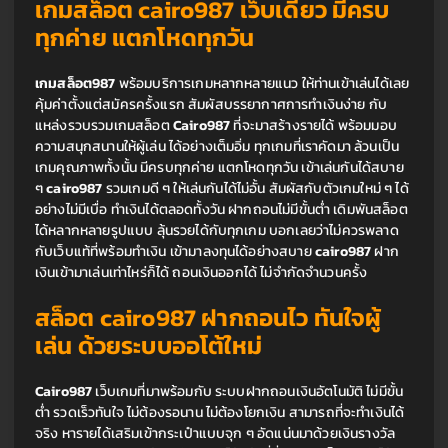
เกมสล็อต 
cairo987 
เว็บเดียว มีครบ
ทุกค่าย แตกโหดทุกวัน
เกมสล็อต987 
พร้อมบริการเกมหลากหลายแนว ให้ท่านเข้าเล่นได้เลย 
คุ้มค่าตั้งแต่สมัครครั้งแรก สัมผัสบรรยากาศการทำเงินง่าย กับ
แหล่งรวบรวมเกมสล็อต 
Cairo987 
ที่จะมาสร้างรายได้ พร้อมมอบ
ความสนุกสนานให้ผู้เล่น ได้อย่างเต็มอิ่ม ทุกเกมที่เราคัดมา ล้วนเป็น
เกมคุณภาพทั้งนั้น มีครบทุกค่าย แตกโหดทุกวัน เข้าเล่นกันได้สบาย 
ๆ 
cairo987 
รวมเกมดี ๆ ให้เล่นกันได้ไม่อั้น 
สัมผัสกับตัวเกมใหม่ ๆ ได้
อย่างไม่มีเบื่อ ทำเงินได้ตลอดทั้งวัน ฝากถอนไม่มีขั้นต่ำ เดิมพันสล็อต
ได้หลากหลายรูปแบบ ลุ้นรวยได้กับทุกเกม 
บอกเลยว่าไม่ควรพลาด
กับเว็บแท้ที่พร้อมทำเงิน เข้ามาลงทุนได้อย่างสบาย 
cairo987 
ฝาก
เงินเข้ามาเล่นเท่าไหร่ก็ได้ ถอนเงินออกได้ ไม่จำกัดจำนวนครั้ง
สล็อต 
cairo987 
ฝากถอนไว ทันใจผู้
เล่น ด้วยระบบออโต้ใหม่
Cairo987 
เว็บเกมที่มาพร้อมกับ ระบบฝากถอนเงินอัตโนมัติ ไม่มีขั้น
ต่ำ รวดเร็วทันใจ ไม่ต้องรอนาน ไม่ต้องโยกเงิน สามารถที่จะทำเงินได้
จริง หารายได้เสริมเข้ากระเป๋าแบบจุก ๆ
อัดแน่นมาด้วยเงินรางวัล