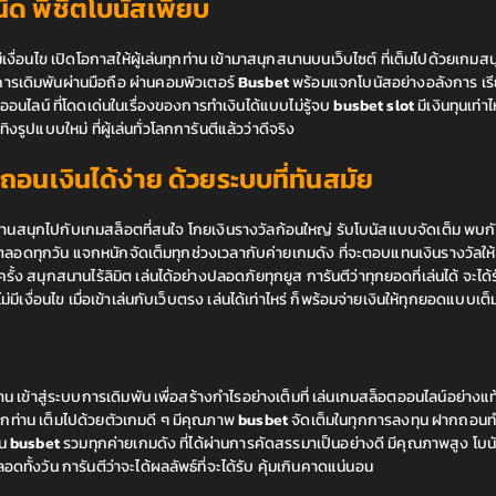
ด พิชิตโบนัสเพียบ
ีเงื่อนไข เปิดโอกาสให้ผู้เล่นทุกท่าน เข้ามาสนุกสนานบนเว็บไซต์ ที่เต็มไปด้วยเกมส
ารเดิมพันผ่านมือถือ ผ่านคอมพิวเตอร์ 
Busbet 
พร้อมแจกโบนัสอย่างอลังการ เรีย
ตออนไลน์ ที่โดดเด่นในเรื่องของการทำเงินได้แบบไม่รู้จบ 
busbet slot 
มีเงินทุนเท่า
รูปแบบใหม่ ที่ผู้เล่นทั่วโลกการันตีแล้วว่าดีจริง
อนเงินได้ง่าย ด้วยระบบที่ทันสมัย
านสนุกไปกับเกมสล็อตที่สนใจ โกยเงินรางวัลก้อนใหญ่ รับโบนัสแบบจัดเต็ม พบก
ตลอดทุกวัน แจกหนักจัดเต็มทุกช่วงเวลากับค่ายเกมดัง ที่จะตอบแทนเงินรางวัลให
 สนุกสนานไร้ลิมิต เล่นได้อย่างปลอดภัยทุกยูส การันตีว่าทุกยอดที่เล่นได้ จะได้รั
มีเงื่อนไข เมื่อเข้าเล่นกับเว็บตรง เล่นได้เท่าไหร่ ก็พร้อมจ่ายเงินให้ทุกยอดแบบเ
่าน เข้าสู่ระบบการเดิมพัน เพื่อสร้างกำไรอย่างเต็มที่ เล่นเกมสล็อตออนไลน์อย่างแท
กท่าน เต็มไปด้วยตัวเกมดี ๆ มีคุณภาพ 
busbet 
จัดเต็มในทุกการลงทุน ฝากถอนท
น 
busbet 
รวมทุกค่ายเกมดัง ที่ได้ผ่านการคัดสรรมาเป็นอย่างดี มีคุณภาพสูง โบน
ทั้งวัน การันตีว่าจะได้ผลลัพธ์ที่จะได้รับ คุ้มเกินคาดแน่นอน