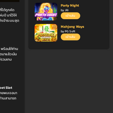
Party Night
่ได้ถูกคัด
by Jili
งปี มาไว้ให้
เข้าเล่น
นำเข้าระบบสุด
Mahjong Ways
by PG Soft
เข้าเล่น
ที พร้อมให้ท่าน
มาแล้วเน้น 
ย์รวมเกม
Busbet Slot 
่านเคยพบเจอมา
ี่ท่านสามารถ