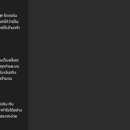
นุก โดดเด่น
กได้ว่าเป็น
ไหร่ก็เข้ามาทำ
ับเว็บสล็อต
้ทุกท่านแบบ
บเงินจริง 
ต็มจำนวน
้จริง กับ
ำกำไรได้อย่าง
ัสแตกง่าย 