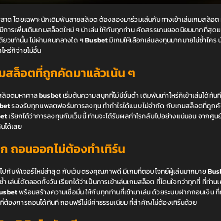
ามพลาด โดยเฉพาะนักเดิมพันสายสล็อต ต้องลองมาร่วมเล่นกับทางเข้าเล่นเกมสล็อต ที
มีการเพิ่มเติมเกมสล็อตใหม่ ๆ น่าเล่น ให้กับทุกท่าน 
คัดสรรเกมยอดนิยมมากที่สุดแห่
่เดียวเท่านั้น ไม่ผ่านคนกลางใด ๆ 
Busbet 
มีเกมให้เลือกเล่นลงทุนมากมายไม่ซ้ำใคร 
ร่ก็จ่ายไม่อั้น 
มสล็อตที่ถูกคัดมาแล้วเน้น ๆ
กมสล็อตมหาศาล 
busbet 
เริ่มต้นความสนุกที่ไม่มีขั้นต่ำ เดิมพันเท่าไหร่ก็เข้าเล่นได้ทัน
bet 
รองรับทุกแพลตฟอร์มการลงทุน ทำกำไรได้แบบไม่จำกัด กับเกมสล็อตที่ถูกคัด
et 
เรียกได้ว่าการลงทุนกับเว็บนี้ ท่านจะได้รับผลกำไรกลับไปอย่างแน่นอน จากศูน
ันได้เลย
ก ถอนออกไม่ต้องทำเทิร์น
ใจไปกับฟีเจอร์ใหม่ล่าสุด กับเว็บตรงคุณภาพดี มีเกมที่ตอบโจทย์ผู้เล่นมากมาย 
้ำ เล่นได้ตลอดทั้งวัน เรียกได้ว่าเป็นการเข้าเล่นเกมสล็อต ที่โดนใจกว่าทุกที่ ที่ท
usbet 
พร้อมสร้างความเชื่อมั่น ให้กับทุกท่านที่เข้ามาเล่น ด้วยระบบฝากถอนเงิน ท
่ต้องการถอนได้ทันที ถอนฟรีไม่มีค่าธรรมเนียม ที่สำคัญไม่ต้องเทิร์นด้วย 