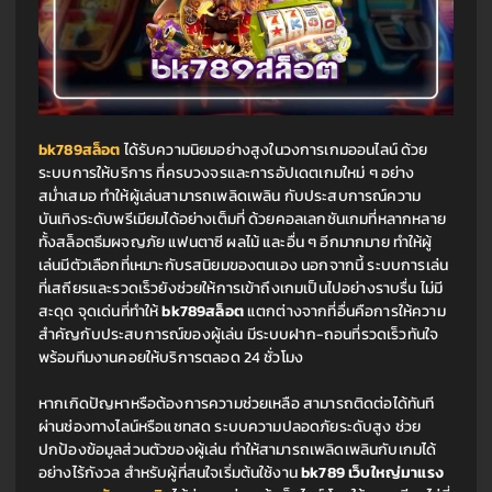
bk789สล็อต
ได้รับความนิยมอย่างสูงในวงการเกมออนไลน์ ด้วย
ระบบการให้บริการ ที่ครบวงจรและการอัปเดตเกมใหม่ ๆ อย่าง
สม่ำเสมอ ทำให้ผู้เล่นสามารถเพลิดเพลิน กับประสบการณ์ความ
บันเทิงระดับพรีเมียมได้อย่างเต็มที่ ด้วยคอลเลกชันเกมที่หลากหลาย 
ทั้งสล็อตธีมผจญภัย แฟนตาซี ผลไม้ และอื่น ๆ อีกมากมาย ทำให้ผู้
เล่นมีตัวเลือกที่เหมาะกับรสนิยมของตนเอง นอกจากนี้ ระบบการเล่น
ที่เสถียรและรวดเร็วยังช่วยให้การเข้าถึงเกมเป็นไปอย่างราบรื่น ไม่มี
สะดุด จุดเด่นที่ทำให้ 
bk789สล็อต
 แตกต่างจากที่อื่นคือการให้ความ
สำคัญกับประสบการณ์ของผู้เล่น มีระบบฝาก-ถอนที่รวดเร็วทันใจ 
พร้อมทีมงานคอยให้บริการตลอด 24 ชั่วโมง 
หากเกิดปัญหาหรือต้องการความช่วยเหลือ สามารถติดต่อได้ทันที 
ผ่านช่องทางไลน์หรือแชทสด ระบบความปลอดภัยระดับสูง ช่วย
ปกป้องข้อมูลส่วนตัวของผู้เล่น ทำให้สามารถเพลิดเพลินกับเกมได้
อย่างไร้กังวล สำหรับผู้ที่สนใจเริ่มต้นใช้งาน 
bk789 เว็บใหญ่มาแรง