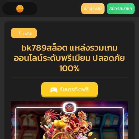
เข้าสู่ระบบ
สมัครสมาชิก
กลับ
bk789สล็อต แหล่งรวมเกม
ออนไลน์ระดับพรีเมียม ปลอดภัย
100%
รับเครดิตฟรี