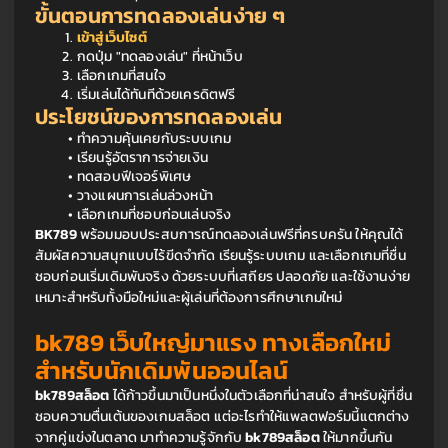
ขั้นตอนการทดลองเล่นง่าย ๆ
เข้าสู่เว็บไซต์
กดปุ่ม "ทดลองเล่น" ที่หน้าเว็บ
เลือกเกมที่สนใจ
เริ่มเล่นได้ทันทีด้วยเครดิตฟรี
ประโยชน์ของการทดลองเล่น
ทำความคุ้นเคยกับระบบเกม
เรียนรู้อัตราการจ่ายเงิน
ทดสอบฟีเจอร์พิเศษ
วางแผนการเล่นล่วงหน้า
เลือกเกมที่ชอบก่อนเล่นจริง
BK789
 พร้อมมอบประสบการณ์ทดลองเล่นฟรีที่ครบครัน ให้คุณได้
สัมผัสความสนุกแบบไร้ขีดจำกัด เรียนรู้ระบบเกม และเลือกเกมที่ชื่น
ชอบก่อนเริ่มเดิมพันจริง ด้วยระบบที่เสถียร ปลอดภัย และใช้งานง่าย 
เหมาะสำหรับทั้งมือใหม่และผู้เล่นที่ต้องการศึกษาเกมใหม่
bk789 เว็บใหญ่มาแรง ทางเลือกใหม่
สำหรับนักเดิมพันออนไลน์
bk789สล็อต
 ได้ก้าวขึ้นมาเป็นหนึ่งในตัวเลือกที่น่าสนใจ สำหรับผู้ที่ชื่น
ชอบความตื่นเต้นของเกมสล็อต แต่อะไรทำให้แพลตฟอร์มนี้แตกต่าง
จากคู่แข่งในตลาด มาทำความรู้จักกับ 
bk789สล็อต
 ให้มากขึ้นกัน 