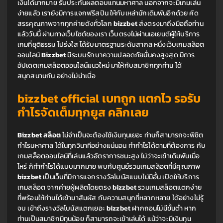
เงินได้มากมาย 
รับประกันผลตอบแทนมหาศาล นอกจากจะมีเกมเล่น
ง่ายแล้ว เรายังมีการแจกฟรีสปิน ให้กับเหล่านักเดิมพันอีกด้วย 
คัด
สรรคุณภาพจากทุกค่ายดังทั่วโลก 
bizzbet 
ส่งตรงมาถึงมือถือท่าน
แล้ววันนี้ ผ่านทางเว็บไซต์ของเรา เว็บตรงไม่ผ่านเอเยนต์ผู้ให้บริการ
เกมที่ยุติธรรม โปร่งใส ได้รับมาตรฐานระดับสากล หนึ่งเว็บเกมสล็อต
ออนไลน์ 
Bizzbet 
มีระบบรักษาความปลอดภัยมั่นคงสูงสุด มีการ
อัปเดตเกมสล็อตออนไลน์แนวใหม่ มาให้กับสมาชิกทุกท่าน ได้
สนุกสนานกัน อย่างไม่น่าเบื่อ
bizzbet 
official 
เบทถูก แตกไว รอรับ
กำไรจัดเต็มทุกยูส คลิกเลย
Bizzbet สล็อต 
ไม่จำเป็นจะต้องใช้เงินทุนเยอะ ท่านก็สามารถจะพิชิต
กำไรมหาศาล ได้ในทุกวินาทีอย่างแน่นอน 
ทำกำไรได้ตามที่ต้องการ กับ
เกมสล็อตออนไลน์ที่เล่นแล้วอัตราการชนะสูง ไม่ว่าจะเข้าเดิมพันเมื่อ
ไหร่ ก็ทำกำไรได้แบบมากมาย 
พบกับศูนย์รวมเกมสล็อตที่มีคุณภาพ 
bizzbet 
เป็นเว็บที่มีการแจกรางวัลโบนัสแบบไม่มีอั้น เปิดให้บริการ
เกมสล็อต จากค่ายผู้ผลิตโดยตรง 
bizzbet 
รวมเกมสล็อตแตกง่าย 
ที่พร้อมให้ท่านได้เข้ามาสัมผัส กับความสนุกที่หลากหลาย ได้อย่างไม่รู้
จบ เข้าถึงรางวัลโบนัสแตกเยอะ 
bizzbet 
ฝากถอนไม่มีขั้นต่ำ หาก
ท่านเป็นสมาชิกมีทุนน้อย ก็สามารถจะเข้าเล่นได้ แม้ว่าจะมีเงินทุน