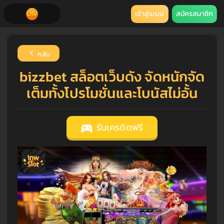
เข้าสู่ระบบ
สมัครสมาชิก
กลับ
bizzbet สล็อตเว็บดัง จัดหนักจัด
เต็มทั้งโปรโมชั่นและโบนัสไม่อั้น
รับเครดิตฟรี