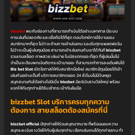
bizzbet
พบกับช่องทางที่สามารถทำเงินได้อย่างมหาศาล
มีระบบ
การเล่นที่ปลอดภัย และเชื่อถือได้ที่สุด ตอบโจทย์การใช้งานของ
สมาชิกมากที่สุด ไม่ว่าจะด้านการเข้าเล่นเกม รองรับทุกแพลตฟอร์ม 
ไม่ว่าจะเป็นผู้เล่นทุนน้อย สามารถเข้าเล่นเกมกับเราได้ทันที 
bizzbet 
รวมเกมสล็อต ภาพสวย เล่นง่าย โบนัสแตกเยอะที่สุด ที่ผู้เล่นนั้นไม่
จำเป็นจะต้องพกเงินติดกระเป๋ามาเยอะ ก็สามารถทำการลงเดิมพันได้ 
Biz bet Slot 
เปิดโอกาสให้กับสมาชิกมือใหม่ สมาชิกมีทุนน้อยได้เข้า
เล่นกันอย่างเต็มที่ บริการสมาชิกตลอด 24 ชั่วโมงไม่มีวันหยุด 
สนุกสนานกันได้อย่างไม่มีเบื่อ 
bizzbet
 มีแต่เงินรางวัลใหญ่ พร้อม
แจกให้กับทุกท่านได้รับเข้ากระเป๋ากันล้นมือ
bizzbet 
Slot 
บริการครบทุกความ
ต้องการ สายสล็อตต้องสมัครที่นี่
bizzbet official 
มีทุกค่ายให้ร่วมสนุกมากมาย ที่พร้อมมอบความ
สนุกและเงินรางวัลให้กับผู้เล่นทุกท่าน เลือกเล่นเกมได้ทุกค่ายเกม ทำ