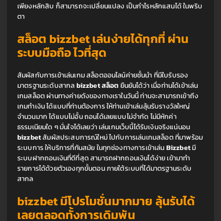
เพียงหลักสิบ ก็สามารถจะเปลี่ยนแปลง เป็นกำไรหลักแสนได้ ในพริบ
ตา
สล็อต 
bizzbet 
เล่นง่ายได้ทุกที่ ผ่าน
ระบบมือถือ ไวที่สุด
สัมผัสกับการเข้าเล่นเกม สล็อตออนไลน์ค่ายชั้นนำ ที่มีใบรับรอง
มาตรฐานระดับสากล 
bizzbet สล็อต 
ยืนยันได้ว่า เมื่อท่านได้เข้าเล่น
เกมสล็อต ผ่านทางค่ายดังของทางเราในวันนี้ ท่านจะสามารถเข้าถึง
เกมทำเงิน ได้แบบที่ท่านต้องการ ให้ท่านเข้าเล่นลุ้นรับรางวัลใหญ่
จำนวนมาก ได้แบบไม่อั้น ถอนได้เลยแบบไม่จำกัด ไม่มีหักค่า
ธรรมเนียมใด ๆ มั่นใจได้เลยว่า เล่นเกมเว็บนี้ได้รับเงินจริงแน่นอน
bizzbet 
สัมผัสประสบการณ์ใหม่ ไปกับการเล่นเกมสล็อต ที่มาพร้อม
ระบบการ ให้บริการที่ทันสมัย ในทุกช่องทางการเข้าเล่น 
Bizzbet 
มี
ระบบฝากถอนเงินที่ดีที่สุด สามารถฝากถอนเงินได้ง่าย เข้ามาทำ
รายการได้ด้วยตัวเองทุกขั้นตอน ภายใต้ระบบที่ได้มาตรฐานระดับ
สากล
bizzbet มีโปรโมชั่นมากมาย ลุ้นรับได้
เลยตลอดทั้งการเดิมพัน