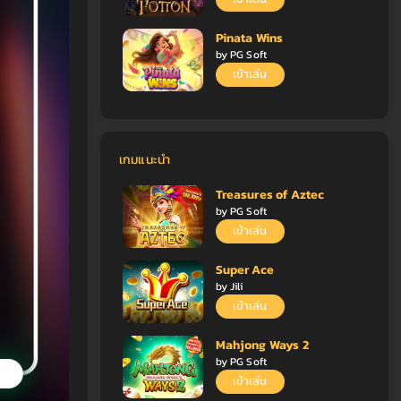
Pinata Wins
by PG Soft
เข้าเล่น
เกมแนะนำ
Treasures of Aztec
by PG Soft
เข้าเล่น
Super Ace
by Jili
เข้าเล่น
Mahjong Ways 2
by PG Soft
เข้าเล่น