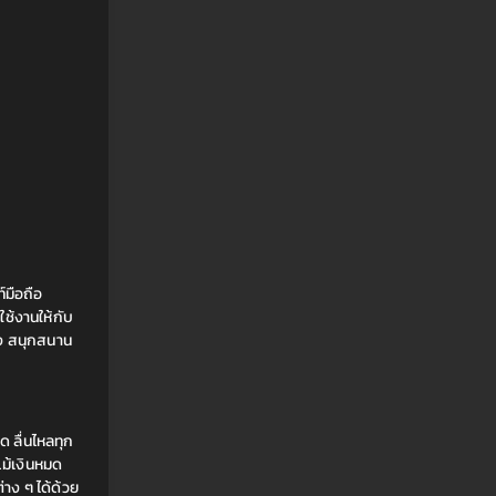
มือถือ 
ช้งานให้กับ
รง สนุกสนาน
ด ลื่นไหลทุก
แม้เงินหมด
าง ๆ ได้ด้วย