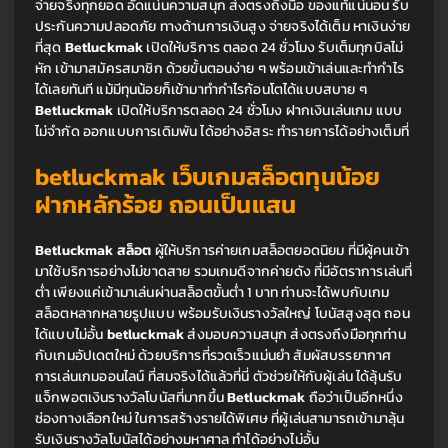
จ่ายจริงทุกยอด อัดแน่นความสนุก ส่งตรงถึงมือ ของแท้แน่นอน รับ
ประกันความปลอดภัย ทางด้านการเงินสูง จ่ายจริงได้เต็ม หาเงินง่าย
ที่สุด 
Betluckmak 
เปิดให้บริการ ตลอด 24 ชั่วโมง รับเต็มทุกบิลไม่
หัก เข้ามาสมัครสมาชิก ด้วยขั้นตอนง่าย ๆ พร้อมเข้าเล่นและทำกำไร
ได้เลยทันที แม้มีทุนน้อยก็เข้ามาทำกำไรก้อนโตได้แบบสบาย ๆ 
Betluckmak 
เปิดให้บริการตลอด 24 ชั่วโมง ฝากเงินเล่นเกม แบบ
ไม่จำกัด ออกแบบการเดิมพัน ได้อย่างอิสระ ทำรายการได้อย่างเต็มที่
betluckmak
 เว็บ
เกมสล็อตทุนน้อย 
ฝากหลักร้อย ถอนเป็นแสน
Betluckmak สล็อต 
ผู้ให้บริการค่ายเกมสล็อตยอดนิยม ที่มีผู้คนเข้า
มาใช้บริการอย่างไม่ขาดสาย รวมเกมดีจากค่ายดัง ที่มีอัตราการเล่นที่
ต่ำ เพียงแค่เข้ามาเล่นผ่านสล็อตขั้นต่ำ 1 บาท ท่านจะได้พบกับเกม
สล็อตหลากหลายรูปแบบ 
พร้อมรับเงินรางวัลใหญ่ โบนัสสูงสุด ถอน
ได้แบบไม่อั้น 
betluckmak 
ส่งมอบความสนุก ส่งตรงถึงมือทุกท่าน 
กับเกมอัปเดตใหม่ ด้วยบริการที่รวดเร็วแม่นยำ สัมผัสบรรยากาศ 
การเล่นเกมออนไลน์ ที่สมจริงได้แล้วที่นี่ 
ตัวช่วยให้กับผู้เล่น ได้ลุ้นรับ
แจ็กพอตเงินรางวัลโบนัสที่มากขึ้น 
Betluckmak 
ถือว่าเป็นอีกหนึ่ง
ช่องทางเลือกใหม่ ในการสร้างรายได้พิเศษ ที่ผู้เล่นสามารถเข้ามาลุ้น
รับเงินรางวัลโบนัสได้อย่างมหาศาล ทำได้อย่างไม่อั้น