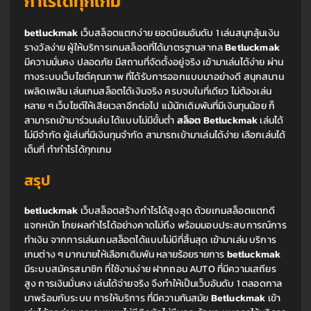
กำไรได้ทุกเกม
betluckmak 
เว็บสล็อตแตกง่าย ยอดนิยมอันดับ 1 เล่นสนุกลุ้นเงิน
รางวัลง่าย ผู้ให้บริการเกมสล็อตที่ได้มาตรฐานสากล 
Betluckmak 
มีความมั่นคง ปลอดภัย มีสถานที่จัดตั้งอยู่จริง เข้ามาเล่นได้ง่าย ผ่าน
ทางระบบเว็บไซต์คุณภาพ ที่ได้รับการออกแบบมาอย่างดี สนุกสนาน
เพลิดเพลิน เล่นเกมสล็อตได้เงินจริง ครบจบในที่เดียว ไม่ต้องเล่น
หลาย ๆ เว็บไซต์ให้เสียเวลาอีกต่อไป แม้นักเดิมพันที่มีเงินทุนน้อย ก็
สามารถเข้ามาร่วมเล่น ได้แบบไม่มีขั้นต่ำ 
สล็อต Betluckmak 
เล่นได้
ไม่มีจำกัด ผู้เล่นที่มีเงินทุนจำกัด สามารถเข้ามาเล่นได้ง่าย เลือกเล่นได้
เต็มที่ ทำกำไรได้ทุกเกม
สรุป
betluckmak 
เว็บสล็อตสร้างกำไรได้สูงสุด ด้วยเกมสล็อตแตกดี 
แจกหนัก โกยผลกำไรได้อย่างคาดไม่ถึง พร้อมมอบประสบการณ์การ
ทำเงิน จากการเล่นเกมสล็อตได้แบบไม่มีที่สิ้นสุด เข้ามาเล่น 
บริการ
เกมต่าง ๆ มากมายให้เลือกเดิมพัน หลายร้อยรายการ 
betluckmak 
มีระบบสมัครสมาชิก ที่ใช้งานง่าย ฝากถอน AUTO ที่มีความเสถียร
สูง การเงินมั่นคง เล่นได้จ่ายจริง จึงทำให้เป็นเว็บอันดับ 1 ตลอดกาล 
มาพร้อมกับระบบ การให้บริการ ที่มีความทันสมัย 
Betluckmak 
เข้า