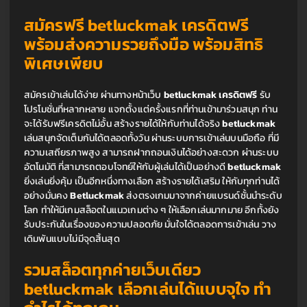
สมัครฟรี 
betluckmak 
เครดิตฟรี 
พร้อมส่งความรวยถึงมือ พร้อมสิทธิ
พิเศษเพียบ
สมัครเข้าเล่นได้ง่าย ผ่านทางหน้าเว็บ 
betluckmak เครดิตฟรี 
รับ
โปรโมชั่นที่หลากหลาย แจกตั้งแต่ครั้งแรกที่ท่านเข้ามาร่วมสนุก ท่าน
จะได้รับฟรีเครดิตไม่อั้น
 สร้างรายได้ให้กับท่านได้จริง 
betluckmak 
เล่นสนุกจัดเต็มกันได้ตลอดทั้งวัน ผ่านระบบการเข้าเล่นบนมือถือ ที่มี
ความเสถียรภาพสูง สามารถฝากถอนเงินได้อย่างสะดวก ผ่านระบบ
อัตโนมัติ ที่สามารถตอบโจทย์ให้กับผู้เล่นได้เป็นอย่างดี 
betluckmak 
ยิ่งเล่นยิ่งคุ้ม เป็นอีกหนึ่งทางเลือก สร้างรายได้เสริม ให้กับทุกท่านได้
อย่างมั่นคง 
Betluckmak 
ส่งตรงเกมมาจากค่ายแบรนด์ชั้นนำระดับ
โลก ทำให้มีเกมสล็อตในแนวเกมต่าง ๆ ให้เลือกเล่นมากมาย อีกทั้งยัง
รับประกันในเรื่องของความปลอดภัย มั่นใจได้ตลอดการเข้าเล่น
วาง
เดิมพันแบบไม่มีจุดสิ้นสุด
รวมสล็อตทุกค่ายเว็บเดียว
betluckmak เลือกเล่นได้แบบจุใจ ทำ