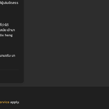
้ผู้เล่นจัดสรร
สมัย เข้ามา
lix heng 
ervice
apply.