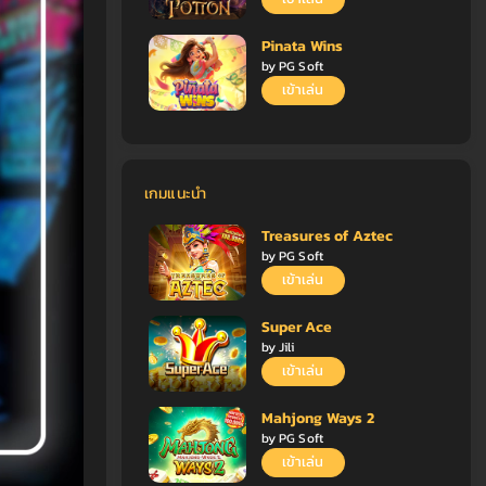
Pinata Wins
by PG Soft
เข้าเล่น
เกมแนะนำ
Treasures of Aztec
by PG Soft
เข้าเล่น
Super Ace
by Jili
เข้าเล่น
Mahjong Ways 2
by PG Soft
เข้าเล่น