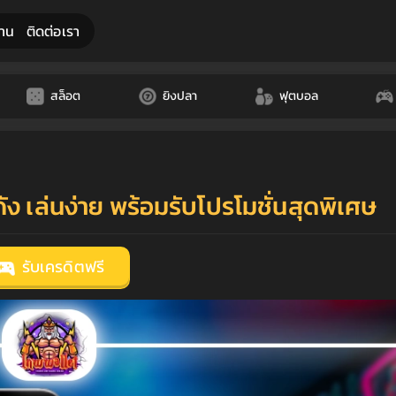
งาน
ติดต่อเรา
สล็อต
ยิงปลา
ฟุตบอล
ัง เล่นง่าย พร้อมรับโปรโมชั่นสุดพิเศษ
รับเครดิตฟรี