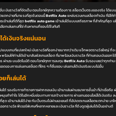
มชั่น เงินรางวัลที่จัดเต็ม ตอบโจทย์ทุกความต้องการ
สล็อตเว็บตรงของจริง ได้แบบ
ตแตกง่ายที่มาแรงที่สุดในตอนนี้ 
Betflix Auto 
แหล่งรวมเกมสล็อตทำเงิน ที่มีให้ท่
ข้าเล่นที่ดีที่สุด 
betflix auto game 
เข้าเล่นได้แบบเสถียรภาพ ที่สำคัญที่สุด เล่
ือกเล่นเกมที่ใช่ ค้นหาเกมที่ชอบได้ในทันที
ด้เงินจริงแน่นอน
ร รูปแบบเกมที่แปลกใหม่ เงินรางวัลที่ออกง่ายมากกว่าเดิม แจ็กพอตรางวัลใหญ่ ที่จะ
o 
พร้อมให้ท่านได้เข้ามาสัมผัสเกมสล็อต ที่มาพร้อมเงินรางวัล ที่ท่านถอนเงินออกได้จร
การ ผ่านระบบอัตโนมัติ ตอบโจทย์ทุกการลงทุน 
Betflix Auto 
รับรองเลยว่าทุกท่าน 
อดของการเล่นเกมสล็อต ที่ใคร ๆ ก็ชื่นชอบ เล่นเกมได้เงินจริงแบบไม่อั้น
อยก็เล่นได้
นได้ รองรับการทำรายการฝากถอนเงิน เข้ามาเล่นผ่านธนาคารชั้นนำ ที่น่าเชื่อถือ
หมุนทำกำไร ได้ในอีกหนึ่งช่องทางการสร้างรายการ ผ่านเกมออนไลน์ได้เงินจริง
ลง
กที่สุด เข้ามาเล่นได้ง่าย กับเว็บตรงไม่ผ่านเอเยนต์ ที่อัปเดตเกมสล็อตแตกง่าย มาใหม
รออกรางวัล ฟีเจอร์พิเศษที่หลากหลายและเงินรางวัล ที่ดึงดูดผู้เล่นได้เป็นอย่างดี