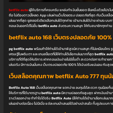
betflix auto
ผู้ให้บริการที่ครบครัน แหล่งทำเงินชั้นยอด ยืนหนึ่งด้วยโปรโ
ถือ ไม่ต้องดาวน์โหลด App เล่นผ่านเว็บโดยตรง ปลอดภัยที่สุด กับเว็บสล็อ
เล่นมากที่สุด ยูสเซอร์เดียวเลือกเล่นได้ทุกค่าย เข้ามาเล่นได้ง่าย ผ่านระบบการเ
ถอนเงินออกได้ไม่อั้น 
betflix auto 
ส่งตรงความสนุก ให้กับสมาชิกทุกท่าน เล
betflix auto 
168 เว็บตรงปลอดภัย 100% ไ
pg betflix auto 
พร้อมท้าให้ท่านได้เข้ามาพิสูจน์ความสนุก ที่ไม่เหมือนใค
เศรษฐีในพริบตา และเกมสล็อตที่มีให้ท่านได้เลือกเล่นมากที่สุด 
betflix aut
บริการที่ดีที่สุดให้บริการ ฝากถอนเงินง่ายไม่มีขั้นต่ำ สะดวกต่อการทำราย
เล่นจริง มีการเงินมั่นคง เว็บตรงปลอดภัย 100% ได้เงินจริงแน่นอน กับสุดย
เว็บสล็อตคุณภาพ
betflix Auto 
777 
ทุนน้
Betflix Auto 168 
เว็บสล็อตคุณภาพ แตกง่าย ลงทุนได้สะดวก ทุนน้อยก็เล่
ให้บริการที่ได้มาตรฐาน 
betflix auto 
มีความปลอดภัยสูงสุด ฝากเงินเข้ามา
รางวัลออกง่าย ทำกำไรได้จริง 
Betflix Auto 
มีให้ท่านได้เข้ามาเลือกเล่นมา
เล่นอย่างต่อเนื่อง ไม่มีเบื่อ แต่ละเกมนำเสนอได้อย่างน่าสนใจ ทั้งรูปแบบกา