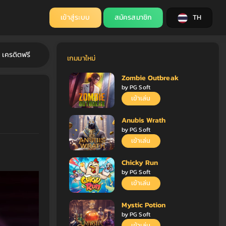
เข้าสู่ระบบ
สมัครสมาชิก
TH
เครดิตฟรี
เกมมาใหม่
Zombie Outbreak
by PG Soft
เข้าเล่น
Anubis Wrath
by PG Soft
เข้าเล่น
Chicky Run
by PG Soft
เข้าเล่น
Mystic Potion
by PG Soft
เข้าเล่น