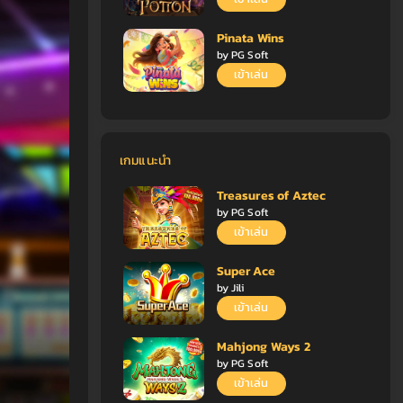
Pinata Wins
by PG Soft
เข้าเล่น
เกมแนะนำ
Treasures of Aztec
by PG Soft
เข้าเล่น
Super Ace
by Jili
เข้าเล่น
Mahjong Ways 2
by PG Soft
เข้าเล่น