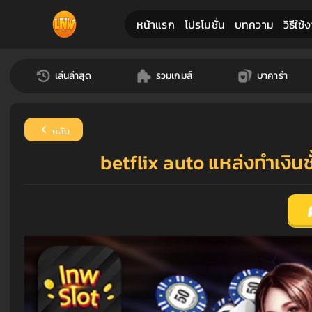
หน้าแรก
โปรโมชั่น
บทความ
วิธีใช้
เล่นล่าสุด
รวมเกมส์
บาคาร่า
กลับ
betflix auto แหล่งทำเงินช