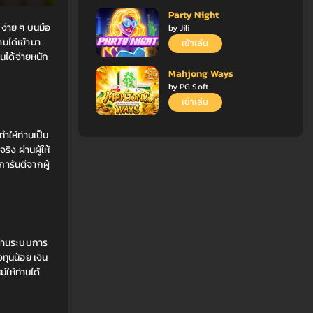
Party Night
ง่าย ๆ บนมือ
by Jili
านได้เข้ามา
เข้าเล่น
นได้จ่ายหนัก 
Mahjong Ways
by PG Soft
เข้าเล่น
ทำให้ท่านเป็น
ิง ผ่านผู้ให้
การันตีจากผู้
 ผ่านระบบการ
ทุนน้อย เงิน
่ให้ท่านได้