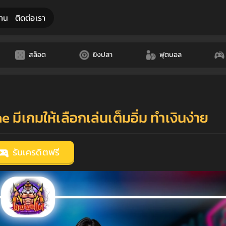
งาน
ติดต่อเรา
สล็อต
ยิงปลา
ฟุตบอล
มีเกมให้เลือกเล่นเต็มอิ่ม ทำเงินง่าย
รับเครดิตฟรี