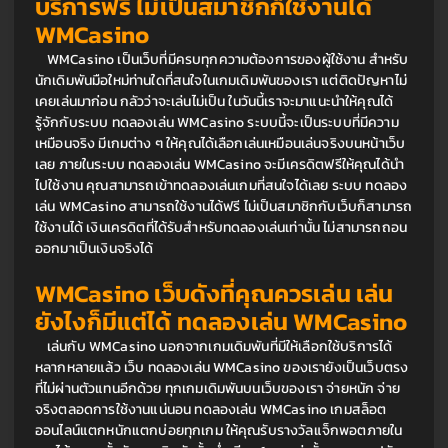
บริการฟรี ไม่เป็นสมาชิกก็ใช้งานได้ 
WMCasino 
	WMCasino เป็นเว็บที่มีครบทุกความต้องการของผู้ใช้งาน สำหรับ
นักเดิมพันมือใหม่ท่านใดที่สนใจในเกมเดิมพันของเรา แต่ติดปัญหาไม่
เคยเล่นมาก่อน กลัวว่าจะเล่นไม่เป็น ในวันนี้เราจะมาแนะนำให้คุณได้
รู้จักกับระบบ ทดลองเล่น WMCasino ระบบนี้จะเป็นระบบที่มีความ
เหมือนจริง มีเกมต่าง ๆ ให้คุณได้เลือกเล่นเหมือนเล่นจริงบนหน้าเว็บ
เลย ภายในระบบ ทดลองเล่น WMCasino จะมีเครดิตฟรีให้คุณได้นำ
ไปใช้งาน คุณสามารถเข้าทดลองเล่นเกมที่สนใจได้เลย ระบบ ทดลอง
เล่น WMCasino สามารถใช้งานได้ฟรี ไม่เป็นสมาชิกกับเว็บก็สามารถ
ใช้งานได้ เงินเครดิตที่ได้รับสำหรับทดลองเล่นเท่านั้น ไม่สามารถถอน
ออกมาเป็นเงินจริงได้
WMCasino เว็บดังที่คุณควรเล่น เล่น
ยังไงก็มีแต่ได้ ทดลองเล่น WMCasino 
	เล่นกับ WMCasino นอกจากเกมเดิมพันที่มีให้เลือกใช้บริการได้
หลากหลายแล้ว เว็บ ทดลองเล่น WMCasino ของเรายังเป็นเว็บตรง
ที่ไม่ผ่านตัวแทนอีกด้วย ทุกเกมเดิมพันบนเว็บของเรา จ่ายหนัก จ่าย
จริงตลอดการใช้งานแน่นอน ทดลองเล่น WMCasino เกมสล็อต
ออนไลน์แตกหนักแตกบ่อยทุกเกม ให้คุณรับรางวัลแจ็กพอตภายใน