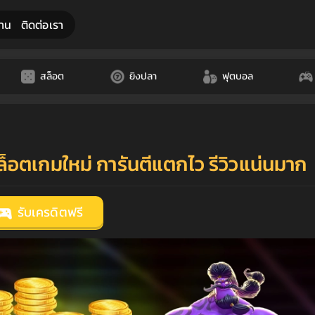
งาน
ติดต่อเรา
สล็อต
ยิงปลา
ฟุตบอล
อตเกมใหม่ การันตีแตกไว รีวิวแน่นมาก
รับเครดิตฟรี