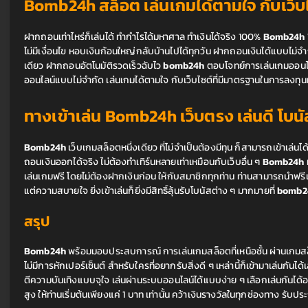
Bomb24h 
สล็อต เล่นเกมได้ตามใจ กับเว็บ
ฝากถอนเท่าไหร่ก็เล่นได้ ทำกำไรได้มหาศาล ทำเงินได้จริง 100% 
Bomb24h W
ไม่มีเงื่อนไข หอบเงินก้อนใหญ่กลับบ้านไปได้ทุกวัน ฝากถอนเงินได้แบบไม่จำ
เดียว ฝากถอนอัตโนมัติรวดเร็วฉับไว 
bomb24h 
ตอบโจทย์การเล่นเกมออนไล
ออนไลน์แบบไม่จำกัด เล่นเกมได้ตามใจ กับเว็บไซต์ที่มีมาตรฐานในการลงทุนม
ทางเข้าเล่น Bomb24h เว็บตรง เล่นดี โบนั
Bomb24h 
เว็บเกมสล็อตหนึ่งเดียว ที่ไม่จำเป็นต้องมีทุน ก็สามารถเข้าเล
ถอนเงินออกได้จริง ไม่ต้องทำเทิร์นหลายเท่าเหมือนกับเว็บอื่น ๆ 
Bomb24h 
เล่นเกมฟรี โดยไม่ต้องฝากเงินก่อน ให้กับสมาชิกทุกท่าน ท่านสามารถนำฟรีเค
แต่ความสบายใจ ยิ่งเข้าเล่นก็ยิ่งมีสิทธิ์ลุ้นรับโบนัสต่าง ๆ มากมายที่ 
bomb2
สรุป
Bomb24h 
พร้อมมอบประสบการณ์ การเล่นเกมสล็อตที่เหนือชั้น ผ่านเกมสล็อ
ไม่มีการหักเปอร์เซ็นต์ สำหรับใครที่อยากรับสิ่งดี ๆ เหล่านี้ก็เข้ามาเล่นกันได้
ตีความบันเทิงแบบจุใจ เล่นผ่านระบบออนไลน์ได้แบบง่าย ๆ เลือกเล่นกันได้อ
สูง ให้ท่านเริ่มต้นเพียงแค่ 1 บาท เท่านั้น คว้าเงินรางวัลในทุกช่องทาง รับป