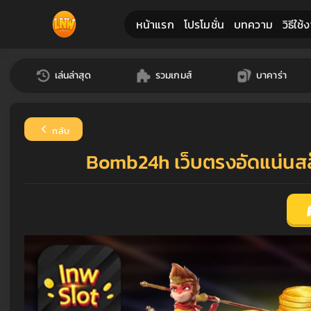
หน้าแรก
โปรโมชั่น
บทความ
วิธีใช้
เล่นล่าสุด
รวมเกมส์
บาคาร่า
กลับ
Bomb24h เว็บตรงอัดแน่นสล็