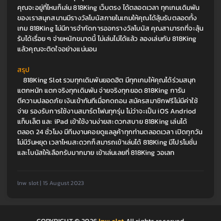
คุณจะอยู่ที่ไหนก็เล่น 
818King เว็บตรง 
ได้ตลอดเวลา ทุกเกมเดิมพัน
ของเราสนุกสนานมีรางวัลโบนัสภายในเกมให้คุณได้ลุ้นรับตลอดทั้ง
เกม 
818King
 ไม่มีการจำกัดการออกรางวัลโบนัส คุณสามารถที่จะลุ้น
รับได้เรื่อย ๆ จ่ายหนักขนาดนี้ ไม่เล่นไม่ได้แล้ว ลองเล่นกับ
 818King
แล้วคุณจะติดใจอย่างแน่นอน
สรุป
	818King Slot
 รวมทุกเดิมพันยอดฮิต มีทุกเกมให้คุณได้ร่วมสนุก 
แตกหนัก แตกจริงทุกเดิมพัน จ่ายจริงทุกยอด 
818King
 การัน
ตีความปลอดภัย เงินเข้าทันทีเมื่อกดถอน สมัครสมาชิกฟรีไม่มีค่าใช้
จ่าย รองรับการใช้งานสมาร์ตโฟนทุกรุ่น ไม่ว่าจะเป็น iOS Andriod 
แท็บเล็ต และ iPad เข้าใช้งานง่ายสะดวกสบาย
 818King
 เล่นได้
ตลอด 24 ชั่วโมง มีทีมงานคอยดูแลลูค้าทุกท่านตลอดเวลา เปิดทุกวัน
ไม่มีวันหยุด เวลาไหนสะดวกก็สมารถเข้าเล่นได้ 
818King
 มีโปรโมชั่น
และโบนัสให้เลือกรับมากมาย เข้าเล่นเลยที่ 
818King วอเลท
lnw slot | 15 August 2023