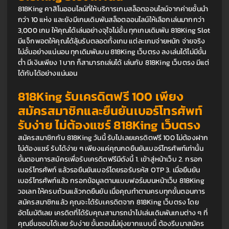
818King
 คาสิโนออนไลน์ที่ให้บริการเกมสล็อตออนไลน์จากค่ายชั้นนำ
กว่า 10 แห่ง และยังมีเกมเดิมพันสล็อตออนไลน์ให้เลือกเล่นมากกว่า 
3,000 เกม ให้คุณได้เล่นอย่างจุใจไม่อั้น ทุกเกมเดิมพัน
 818King Slot
มีแจ็กพอตให้คุณได้ลุ้นรับตลอดทั้งเกม แต่ละเกมจ่ายหนัก จ่ายจริง 
ไม่อั้นอย่างแน่นอน ทุกเดิมพันบน 
818King เว็บตรง
 ลงเล่นได้ไม่มีขั้น
ต่ำ มีเงินเพียง 1 บาท ก็สามารถเล่นได้ เล่นกับ 
818King เว็บตรง
 มีแต่
ได้กับได้อย่างแน่นอน
818King
 รับเครดิตฟรี 100 เพียง
สมัครสมาชิกและยืนยันเบอร์โทรศัพท์ 
รับง่าย ไม่ต้องแชร์
 818King เว็บตรง
สมัครสมาชิกกับ
 818King
 วันนี้ รับไปเลยเครดิตฟรี 100 ไม่ต้องฝาก
ไม่ต้องแชร์ รับได้ง่าย ๆ เพียงแค่คุณกดยืนยันเบอร์โทรศัพท์เท่านั้น 
ขั้นตอนการสมัครเพื่อรับเครดิตฟรีมีดังนี้ 1. เข้าสู่หน้าเว็บ 2. กรอก
เบอร์โทรศัพท์ แล้วรอยืนยันเบอร์โดยรอรับรหัส OTP 3. เมื่อยืนยัน
เบอร์โทรศัพท์แล้ว กรอกข้อมูลตามแบบฟอร์มบนหน้าเว็บ 
818King 
วอเลท
 ให้ครบถ้วนแล้วกดยืนยัน เมื่อคุณทำตามครบทุกขั้นตอนการ
สมัครสมาชิกแล้ว คุณจะได้รับเครดิตจาก
 818King เว็บตรง
 โดย
อัตโนมัติเลย เครดิตที่ได้รับคุณสามารถนำไปเล่นเดิมพันเกมต่าง ๆ ที่
คุณชื่นชอบได้เลย รับง่าย ขั้นตอนไม่ยุ่งยากแบบนี้ ต้องรีบมาสมัคร