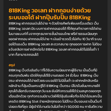
818King วอเลท
 ฝากถอนง่ายด้วย
ระบบออโต้ ฝากปุ๊บรับปั๊บ 
818King
818King
 ฝากถอนเงินได้ง่าย ๆ ด้วยโทรศัพท์เพียงเครื่องเดียว เว็บ
818King วอเลท
 มีระบบการฝากถอนออโต้ ที่ให้คุณทำรายการได้ผ่าน
โมบายแบงก์กิ้งจากทุกธนาคารชั้นนำของไทย ฟรีค่าธรรมเนียมทุก
ยอดฝากถอน ฝากถอนได้ง่าย ๆ เงินเข้ารวดเร็วไม่เกิน 10 วินาที ระบบ
ออโต้ของเว็บ 
818King วอเลท
 สะดวกสบาย ทุกยอดการฝาก ไม่ต้อง
แจ้งสลิปการฝากอีกต่อไป 
818King วอเลท
 ฝากถอนได้ไม่มีขั้นต่ำ 1 
บาท ก็สามารถถอนได้
สรุป
818King
 เว็บดังอันดับ 1 ที่ได้รับความนิยมจากผู้ใช้งาน เป็นเว็บที่มี
ครบทุกเดิมพัน เปิดให้คุณได้ใช้งานตลอด 24 ชั่วโมง 
 818King เว็บ
ตรง
 ฝากถอนได้ง่ายด้วยระบบออโต้ ไม่มีขั้นต่ำ จะฝากหลักสิบหรือ
หลักล้าน ก็ลุ้นเป็นเศรษฐีได้ 
818King เว็บตรง
 มีโปรโมชั่นมากมายให้
คุณได้เลือกรับตลอดทุกวัน และยังมีกิจกรรมให้ได้ร่วมสนุกตลอดทุก
เดือนอีกด้วย ทุกกิจกรรมมีรางวัลให้ได้ลุ้นรับเพื่อที่จะได้นำไปแลกเป็น
เครดิต
 818King Slot
 จ่ายหนักทุกยอด ไม่มีโกง เว็บของเราเป็นเว็บที่
ปลอดภัยที่สุด มีผู้เข้าใช้งานต่อวันไม่ต่ำกว่า 50,000 คน การันตีความ