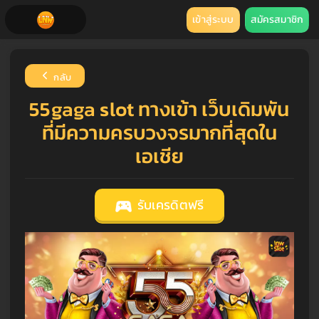
เข้าสู่ระบบ
สมัครสมาชิก
กลับ
55gaga slot ทางเข้า เว็บเดิมพัน
ที่มีความครบวงจรมากที่สุดใน
เอเชีย
รับเครดิตฟรี