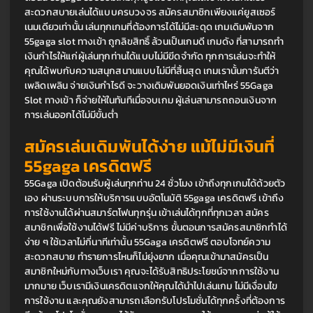
สะดวกสบายเล่นได้แบบครบวงจร สมัครสมาชิกเพียงแค่ยูสเซอร์
เนมเดียวเท่านั้น เล่นทุกเกมที่ต้องการได้ไม่มีสะดุด เกมเดิมพันจาก 
55gaga slot ทางเข้า ถูกลิขสิทธิ์ ล้วนเป็นเกมดี เกมดัง ที่สามารถทำ
เงินกำไรให้แก่ผู้เล่นทุกท่านได้แบบไม่มีขีดจำกัด ทุกการเล่นจะทำให้
คุณได้พบกับความสนุกสนานแบบไม่มีที่สิ้นสุด เกมเรานั้นการันตีว่า
เพลิดเพลิน จ่ายเงินกำไรดี จะวางเดิมพันยอดเงินเท่าไหร่ 55Gaga 
Slot ทางเข้า ก็จ่ายให้ในทันทีเมื่อจบเกม ผู้เล่นสามารถถอนเงินจาก
การเล่นออกได้ไม่มีขั้นต่ำ 
สมัครเล่นเดิมพันได้ง่าย แม้ไม่มีเงินที่ 
55gaga เครดิตฟรี
55Gaga เปิดต้อนรับผู้เล่นทุกท่าน 24 ชั่วโมง เข้าถึงทุกเกมได้ด้วยตัว
เอง ผ่านระบบการให้บริการแบบอัตโนมัติ 55gaga เครดิตฟรี เข้าถึง
การใช้งานได้ผ่านสมาร์ตโฟนทุกรุ่น เข้าเล่นได้ทุกที่ทุกเวลา สมัคร
สมาชิกเพื่อใช้งานได้ฟรี ไม่มีค่าบริการ ขั้นตอนการสมัครสมาชิกทำได้
ง่าย ๆ ใช้เวลาไม่กี่นาทีเท่านั้น 55Gaga เครดิตฟรี ตอบโจทย์ความ
สะดวกสบาย ทำรายการไหนก็ไม่ยุ่งยาก เมื่อคุณเข้ามาสมัครเป็น
สมาชิกใหม่กับทางเว็บเรา คุณจะได้รับสิทธิประโยชน์จากการใช้งาน
มากมาย เว็บเรามีเงินเครดิตแจกให้คุณได้นำไปเล่นเกม ไม่มีเงื่อนไข
การใช้งาน และคุณยังสามารถเลือกรับโปรโมชั่นได้ทุกครั้งที่ต้องการ