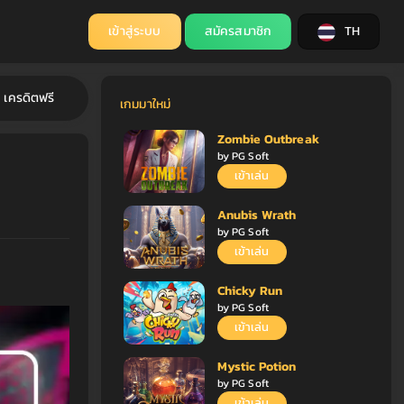
เข้าสู่ระบบ
สมัครสมาชิก
TH
เครดิตฟรี
เกมมาใหม่
Zombie Outbreak
by PG Soft
เข้าเล่น
Anubis Wrath
by PG Soft
เข้าเล่น
Chicky Run
by PG Soft
เข้าเล่น
Mystic Potion
by PG Soft
เข้าเล่น