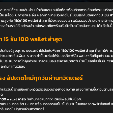
สบาย มีทั้งระบบเล่นผ่านหน้าเว็บและแอปมือถือ พร้อมด้วยการเชื่อมต่อระบบรัก
ป็น สล็อต, บาคาร่าและอื่น ๆ อีกมากมาย รวมถึงโปรโมชันสุดคุ้มตลอดทั้งปี เช่น 
ฝา
าพสูงกับ 
15รับ100 wallet ล่าสุด
 ที่เว็บตรงของเรา พร้อมมอบประสบการณ์ การเ
การสร้างรายได้ อย่ารอช้า สมัครสมาชิกพร้อมรับสิทธิประโยชน์มากมาย ได้แล้ววันนี้
 15 รับ 100 wallet ล่าสุด
้ประโยชน์สูงสุด เราขอแนะนำโปรโมชันพิเศษ 
15รับ100 wallet ล่าสุด 
ที่จะทำให้กา
้ท่านฝากเงินเพียง 15 บาทเท่านั้น แต่จะได้รับเครดิตฟรีใน Wallet ทันทีมูลค่า 100 
ับประสบการณ์ที่คุ้มค่าเกินราคาแน่นอน สมัครสมาชิกวันนี้รับไปเลยโปรโมชัน 
15ร
คุ้มค่ากันได้เลย
รง อัปเดตใหม่ทุกวันผ่านทวิตเตอร์
ได้แล้ววันนี้ ผ่านช่องทางทวิตเตอร์ของเราอย่างง่ายดาย เพียงทำตามขั้นตอนด้านล่าง
ุด
บ100 wallet ล่าสุด 
ให้ท่านทางแชททวิตเตอร์เพื่อนำไปใช้งาน
ดเติมเงินวอลเล็ต 15 บาท พร้อมกรอกรหัสโปรโมชัน รับไปเลยเครดิตฟรีเพิ่มทันที 
ที่อัปเดตใหม่ทุกวันผ่านทวิตเตอร์