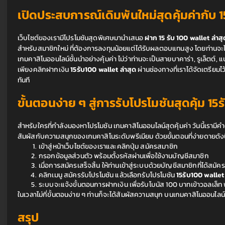
เปิดประสบการณ์เดิมพันใหม่สุดคุ้มค่ากับ
1
เว็บไซต์ของเรามีโปรโมชันสุดพิเศษมานำเสนอ 
ฝาก 15 รับ 100 wallet ล่าสุ
สำหรับสมาชิกใหม่ ที่ต้องการลงทุนน้อยแต่ได้รับผลตอบแทนสูง โดยท่านจะได้ร
เกมคาสิโนออนไลน์ชั้นนำอย่างคุ้มค่า ไม่ว่าท่านจะเป็นสายบาคาร่า, รูเล็
เพียงคลิกฝากเงิน 
15รับ100 wallet ล่าสุด 
ผ่านช่องทางที่เราได้จัดเตรียม
ทันที
ขั้นตอนง่าย ๆ สู่การรับโปรโมชันสุดคุ้ม
15ร
สำหรับใครที่กำลังมองหาโปรโมชัน เกมคาสิโนออนไลน์สุดคุ้มค่า วันนี้เรามีคำ
สัมผัสกับความสนุกของเกมคาสิโนระดับพรีเมียม ด้วยขั้นตอนที่ง่ายดายดังน
เข้าสู่หน้าเว็บไซต์ของเราและคลิกปุ่ม สมัครสมาชิก
กรอกข้อมูลส่วนตัว พร้อมตั้งรหัสผ่านเพื่อใช้งานบัญชีสมาชิก
เมื่อการสมัครเสร็จสิ้น ให้ท่านเข้าสู่ระบบด้วยบัญชีสมาชิกที่ได้สมัคร
คลิกเมนู สมัครรับโปรโมชัน แล้วเลือกรับโปรโมชัน 
15รับ100 wallet 
ระบบจะแจ้งขั้นตอนการฝากเงิน เพื่อรับโบนัส 100 บาทเข้าวอลเล็ท 
ในเวลาไม่กี่ขั้นตอนง่าย ๆ ท่านก็จะได้สัมผัสความสนุก บนเกมคาสิโนออนไลน์ชั
สรุป