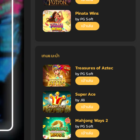
Pinata Wins
by PG Soft
เข้าเล่น
เกมแนะนำ
Treasures of Aztec
by PG Soft
เข้าเล่น
Super Ace
by Jili
เข้าเล่น
Mahjong Ways 2
by PG Soft
เข้าเล่น