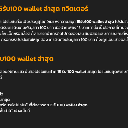
5รับ100 wallet ล่าสุด ทวิตเตอร์ 
ด
 โปรโมชันที่จะเปิดประตูสู่โลกใหม่แห่งความสนุก 
15รับ100 wallet ล่าสุด 
โปรโมชัน
ับเครดิตเกมฟรีมูลค่า 100 บาท เมื่อฝากเพียง 15 บาทเท่านั้น เป็นโอกาสที่ท่านจะ
ตต์, แบล็กแจ็กหรือสล็อต ก็สามารถนำเครดิตไปทดลองเล่น สัมผัสประสบการณ์เกมที่
ไว้ กรอกรหัสโปรโมชันให้ถูกต้อง เครดิตก้อนโตมูลค่า 100 บาท ก็จะถูกโอนเข้าวอลเ
ับ100 wallet ล่าสุด 
ตอบให้ท่านแล้ว นั่นคือโปรโมชัน 
ฝาก 15 รับ 100 wallet ล่าสุด 
โปรโมชันสุดพิเศษที่
ี้
ไว้
ล่าสุด 
พร้อมรหัสโปรโมชันที่ต้องกรอก 
15รับ100 wallet ล่าสุด 
้นนำได้อย่างเต็มที่