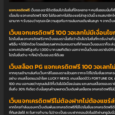
แจกเครดิตฟรี
 เว็บของเราได้เตรียมโปรโมชั่นที่ใครหลาย ๆ คนชื่นชอบนั่นก็
เงื่อนไข แจกเครดิตฟรี 100 ไม่ต้องฝากไม่ต้องแชร์ล่าสุดวันนี้ แถมสมาชิกใ
เอามาก ๆ รับรองว่าคุณจะมีความสุขกับการเล่นเกมเดิมพันสนุก ๆ จากเว็
เว็บ
แจกเครดิตฟรี 
100 วอเลทไม่มีเงื่อนไขก
โปรโมชั่น
แจกเครดิตฟรีจากเว็บของเรานั้นถือว่าเป็นโปรโมชั่นที่กดรับง่ายที่สุ
ฟรีอื่น ๆ ได้อีกด้วย โดยเมื่อคุณฝากเงินครบตามที่กำหนดเว็บของเราก็จะส่ง
แจกเครดิตฟรีสูงถึง 1,000 บาท เลยทีเดียว นอกจากนั้นเว็บของเรายังมีก
โปรโมชั่นต่าง ๆ ที่หน้าเว็บของเราได้เลย
เว็บสล็อต PG 
แจกเครดิตฟรี 
100 วอเลทไม่
หากคุณเข้ามาเล่นกับเว็บคาสิโนของเราแล้วนอกจากจะได้โปรโมชั่น
แจกเครด
อย่าง เกมสล็อตแมวนำโชค LUCKY NEKO, เกมสล็อตปีวัว FORTUNE OX, เ
100 เกม บอกเลยว่าคุณเล่นได้ทั้งวันไม่มีเบื่อแน่นอน แถมเกมสล็อตของเรายั
อื่นถึง 30% ทีเดียว ดังนั้นคุณห้ามพลาดเว็บเดิมพันสล็อตแจกเครดิตฟรีไม่มี
เว็บ
แจกเครดิตฟรี
ไม่ต้องฝากไม่ต้องแชร์ล่
หากใครกำลังมองหาเว็บเดิมพัน
แจกเครดิตฟรีที่มีโปรโมชั่น
แจกเครดิตฟรีดี 
ที่ทันสมัยใช้ AI ในการทำงาน ไม่ว่าจะเป็นระบบฝากถอนอัตโนมัติผ่านทรูมันนี