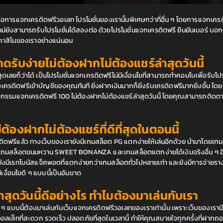
คือการ
แจกเครดิตฟรีวอเลท โปรโมชั่นของเรานั้นพิเศษกว่าที่อื่น ๆ โดยการแจกเครดิ
หม่ยังสามารถรับโปรโมชั่นได้สองต่อ ด้วยโปรโมชั่นแจกเครดิตฟรี ยืนยันเบอร์ บอกเ
บคาสิโนของเราอย่างแน่นอน
ดรับง่ายไม่ต้องฝากไม่ต้องแชร์ล่าสุดวันนี้
ดเลยก็ว่าได้ เป็นโปรโมชั่น
แจกเครดิตฟรีไม่มีเงื่อนไขที่สามารถทำคอมโบเพื่อรับโป
เครดิตฟรีเข้าบัญชีของคุณทันที ยิ่งฝากเงินมากก็ยิ่งรับเครดิตฟรีมากยิ่งขึ้น โด
ิจกรรมแจกเครดิตฟรี 100 ไม่ต้องฝากไม่ต้องแชร์ล่าสุดวันนี้ โดยคุณสามารถติด
ต้องฝากไม่ต้องแชร์ที่ดีที่สุดในตอนนี้
ิตฟรีแล้ว ทางเว็บ
ของเรายังมีเกมสล็อต PG แตกง่ายให้เล่นอีกด้วย นำมาโดยเกม
กมสล็อตขนมหวาน SWEET BONANZA และเกมสล็อตแตกง่ายได้เงินจริงอื่น ๆ อี
งมีเรทโบนัสแจ็คพอตที่แตกง่ายกว่าเกมสล็อตทั่วไปหลายเท่า และยังมีการจ่ายรางวัล
เงื่อนไขดี ๆ แบบนี้เป็นอันขาด
าสุดวันนี้ดีอย่างไร ทำไมต้องมาเล่นกับเรา
ๆ แบบนี้ต้องมาเล่นกับเว็บแจกเครดิตฟรีวอเลทของเราเท่านั้น เพราะเว็บของเรามี
่วอลเล็ทที่สะดวก รวดเร็ว ปลอดภัยที่สุดในเวลานี้ ทำให้คุณสบายใจทุกครั้งที่ฝากถ