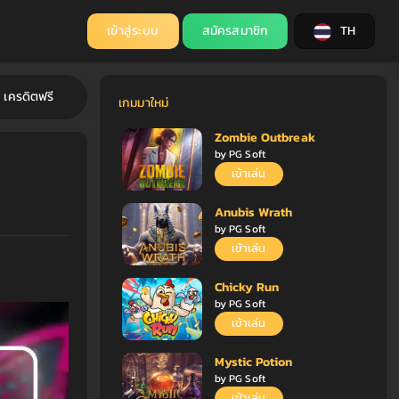
เข้าสู่ระบบ
สมัครสมาชิก
TH
เครดิตฟรี
เกมมาใหม่
Zombie Outbreak
by PG Soft
เข้าเล่น
ร
Anubis Wrath
by PG Soft
เข้าเล่น
Chicky Run
by PG Soft
เข้าเล่น
Mystic Potion
by PG Soft
เข้าเล่น