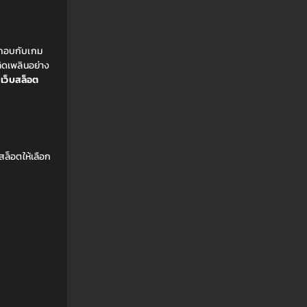
ะกอบกับเกม
ลิดเพลินอย่าง
 
เว็บสล็อต
สล็อตให้เลือก