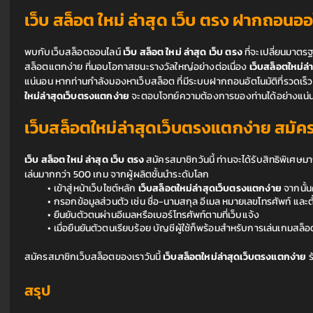
เว็บ สล็อต ใหม่ ล่าสุด เว็บ ตรง ฝากถอนออ
พบกับเว็บสล็อตออนไลน์ 
เว็บ สล็อต ใหม่ ล่าสุด เว็บ ตรง 
ที่จะเปลี่ยนมาต
สล็อตแตกง่าย ที่มอบโอกาสชนะรางวัลใหญ่อย่างต่อเนื่อง 
เว็บสล็อตใหม่ล
แน่นอน หากท่านกำลังมองหาเว็บสล็อต ที่มีระบบฝากถอนอัตโนมัติที่รวดเร็ว
ใหม่ล่าสุดเว็บตรงแตกง่าย 
จะตอบโจทย์ความต้องการของท่านได้อย่างแน่น
เว็บสล็อตใหม่ล่าสุดเว็บตรงแตกง่าย สมัครส
เว็บ สล็อต ใหม่ ล่าสุด เว็บ ตรง 
สมัครสมาชิกวันนี้ ท่านจะได้รับสิทธิพิเศษม
เล่นมากกว่า 500 เกม จากผู้ผลิตชั้นนำระดับโลก
เข้าสู่หน้าเว็บไซต์หลัก 
เว็บสล็อตใหม่ล่าสุดเว็บตรงแตกง่าย 
จากนั้น
กรอกข้อมูลส่วนตัว เช่น ชื่อ-นามสกุล อีเมล หมายเลขโทรศัพท์ และตั
ยืนยันตัวตนผ่านอีเมลหรือเบอร์โทรศัพท์ตามที่เว็บแจ้ง
เมื่อยืนยันตัวตนเรียบร้อย บัญชีผู้ใช้ก็พร้อมสำหรับการเล่นเกมสล็
สมัครสมาชิกเว็บสล็อตของเราวันนี้ 
เว็บสล็อตใหม่ล่าสุดเว็บตรงแตกง่าย 
สรุป