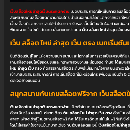
เว็บสล็อตใหม่ล่าสุดเว็บตรงแตกง่าย
เปิดประสบการณ์ใหม่ในการเล่นสล็อตอ
สัมผัสกับเกมสล็อตแตกง่ายก่อนใคร นำเสนอเกมสล็อตแตกง่ายกว่าที่ไหน
เว็บสล็อตที่แตกง่าย เล่นได้กำไรมาก ๆ รับรองเว็บนี้ต้องติดใจอย่างแน่นอน 
พิเศษจากเว็บไซต์ เล่นเกมสล็อตแตกง่ายบน 
เว็บ สล็อต ใหม่ ล่าสุด เว็บ ตร
เว็บ สล็อต ใหม่ ล่าสุด เว็บ ตรง เบทเริ่มต้น
ยินดีต้อนรับสู่โลกแห่งความสนุกสนานและโอกาสในการรวยเป็นเศรษฐีกับ 
เกมสล็อตออนไลน์ยอดนิยมและกราฟิกสวยงามเหมือนจริง ท่านจะได้สัมผัสกับค
ใหม่ ล่าสุด เว็บ ตรง
 คัดสรรเกมสล็อตระดับพรีเมียม ที่มีโอกาสชนะรางวัลใ
เข้ามาสัมผัสประสบการณ์ การเล่นสล็อตที่ไม่เหมือนใคร เพียงเบทขั้นต่ำ 0
ติดใจอย่างแน่นอน 
สนุกสนานกับเกมสล็อตฟรีจาก เว็บสล็อตให
เว็บสล็อตใหม่ล่าสุดเว็บตรงแตกง่าย 
เปิดตัวโหมดเกมสล็อตฟรีสุดพิเศษ ที
ด้วยเงินจริง เลยแม้แต่บาทเดียว 
เว็บ สล็อต ใหม่ ล่าสุด เว็บ ตรง 
ด้วยโหมดน
ล่าสุด เพียงเข้าสู่โหมดเกมสล็อตฟรี ก็จะได้รับเครดิตเกมให้เล่นฟรีทันที ซึ
โดยไม่เสียค่าใช้จ่ายแม้แต่บาทเดียว กับเว็บสล็อตแห่งนี้ 
เว็บสล็อตใหม่ล่าส