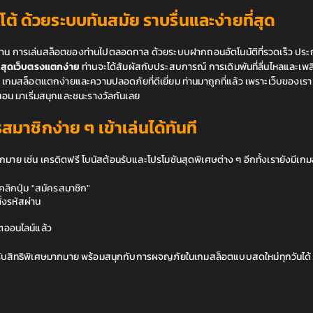
โต้ ด้วยระบบทันสมัย ราบรื่นและง่ายที่สุด
รฐาน การเล่นสล็อตของท่านไปตลอดกาล ด้วยระบบฝากถอนอัตโนมัติที่รวดเร็ว ปร
่าสุดเว็บตรงแตกง่าย 
ท่านจะได้สัมผัสกับประสบการณ์ การเดิมพันที่ลื่นไหลและเพ
 เกมสล็อตแตกง่ายและความปลอดภัยที่ดีเยี่ยม ท่านมาถูกที่แล้ว เพราะเว็บของเรา
อน มาเริ่มสนุกและชนะรางวัลกันเลย
มาชิกง่าย ๆ เข้าเล่นได้ทันที
ากมาย เช่น เครดิตฟรี โบนัสต้อนรับและโปรโมชันสุดพิเศษต่าง ๆ อีกทั้งเรายังมีเกม
คลิกปุ่ม "สมัครสมาชิก"
้งรหัสผ่าน
อตออนไลน์แล้ว
รับสิทธิพิเศษมากมาย พร้อมสนุกกับการผจญภัยในเกมสล็อตแบบสดใหม่ทุกวันได้