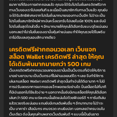
ธนาคารที่ต้องการฝากถอนแล้ว คุณจะได้รับโปรโมชั่น
เครดิตฟรี
จาก
ทางเว็บของเราไปเลยทันที และเมื่อเป็นสมาชิกกับทางเว็บแล้ว คุณยัง
จะได้รับสิทธิพิเศษจากโปรโมชั่นมากมายของทางเว็บอีก ไม่ว่าจะเป็น 
โปรโมชั่นสมาชิกใหม่ฝากเงินครั้งแรกรับไปเลยโบนัส 100% และยังมี
โปรโมชั่นสุดโดนใจอื่น ๆ อีกมากมายให้คุณได้เลือกรับแบบจุใจแน่นอน 
บอกเลยว่าโปรโมชั่นของเรานั้นคุ้มค่าแน่นอน ทำให้คุณรวยได้ในพริบ
ตาไม่ต้องลงทุนเองสักบาทเดียว
เครดิตฟรีฝากถอนวอเลท เว็บแจก
สล็อต Wallet เครดิตฟรี ล่าสุด ให้คุณ
ได้เดิมพันมากมายกว่า 500 เกม
เว็บเครดิตฟรีฝากถอนวอเลทของเรานั้นเป็นเว็บตรงที่เปิดให้บริการ
มาอย่างยาวนาน เป็นเว็บตรงที่ไม่ผ่านเอเยนต์ใด ๆ เลย จึงทำให้การ
เล่นเกม
สล็อต Wallet เครดิตฟรี ล่าสุดนั้นทำเงินได้ดีเอามาก ๆ ไม่มี
การปรับลดเรทการแตกของแจ็กพอตแต่อย่างใด ปั่นสล็อตไม่กี่นาที
ก็มีเงินออกไปใช้แล้วง่าย ๆ นอกจากนั้นยังมีเกมสล็อตให้คุณได้เลือก
เล่นกว่า 500 เกม แต่ละเกมนั้นอัดแน่นไปด้วยฟีเจอร์ดี ๆ การันตีเล่น
แล้วรวยจริงแน่นอน แถมยังมีเกมเดิมพันอื่น ๆ อีกมากมาย ไม่ว่าจะ
เป็น บาคาร่า เสือมังกร เกมจรวด เกมยิงปลา บอกเลยว่าครบจบใน
เว็บเดียว ดังนั้นคุณห้ามพลาดเว็บเดิมพันดี ๆ แบบนี้เป็นอันขาด