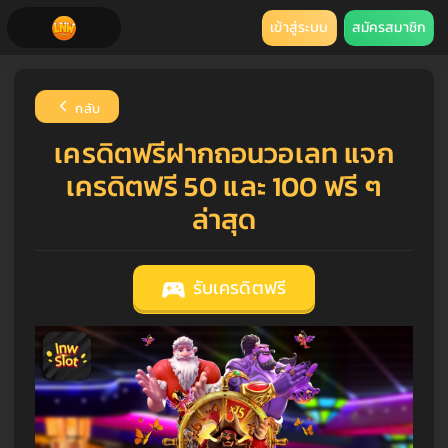
เข้าสู่ระบบ
สมัครสมาชิก
กลับ
เครดิตฟรีฝากถอนวอเลท แจก
เครดิตฟรี 50 และ 100 ฟรี ๆ
ล่าสุด
รับเครดิตฟรี