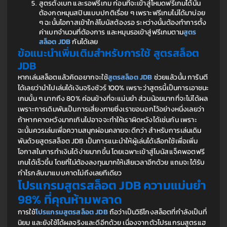
สูตรตั้งเบท และรอฟรีเกม ก่อนที่จะเข้าสู่โหมดฟรีเกมได้นั้น 
ต้องกดหมุนสปินแบบปกติเรื่อย ๆ เพราะฟรีเกมไม่ได้มาบ่อย 
ๆ ฉะนั้นโอกาสเข้าใกล้โบนัสต้องรอ ระหว่างนั้นต้องทำการตั้ง
ค่าเบทจำนวนที่ต้องการ และหมุนรอเข้าสู่ฟรีเกมตาม
สูตร
สล็อต JDB
กันได้เลย
ข้อแนะนำเพิ่มเติมสำหรับการใช้ สูตรสล็อต 
JDB
หากเล่นสล็อตแล้วคิดอยากจะใช้
สูตรสล็อต JDB
 ช่วยแล้วนั้น การันตี
ได้เลยว่านำไปเล่นได้เงินจริงชัวร์ 100% เพราะว่าสูตรนี้เป็นการเอาชนะ
เกมนั้น ๆ มากถึง 80% ค่อนข้างที่จะแม่นยำ ส่วนน้อยมากที่จะไม่ได้ผล 
เพราะการเดิมพันเป็นการเสี่ยงทายซึ่งเราขอบอกไว้อย่างหนึ่งเลยว่า
ถ้าหากคาดหวังมากเกินไปอาจจะทำให้เราผิดหวังได้เช่นกัน เพราะ
ฉะนั้นควรเล่นเพื่อความสนุกผ่อนคลายจะดีกว่า สำหรับการเล่นเดิม
พันด้วยสูตรสล็อต JDB เป็นการแนะนำให้ผู้เล่นได้เลือกใช้เพื่อเพิ่ม
โอกาสในการทำเงินได้ง่ายมากขึ้น โดยเฉพาะเข้าสู่โบนัสแจ็คพอตฟรี
เกมได้เร็วขึ้น โดยที่ไม่ต้องลงทุนมากให้เสียเวลาอีกด้วย แถมจะได้รับ
กำไรกลับมาแบบคาดไม่ถึงเลยทีเดียว
โปรแกรมสูตรสล็อต JDB ความแม่นยำ 
98% ที่คุณห้ามพลาด
การใช้
โปรแกรมสูตรสล็อต JDB
ถือว่าเป็นวิธีโกงสล็อตที่กำลังเป็นที่
นิยม และยังใช้ได้ผลจริงและดีอีกด้วย เนื่องจากตัวโปรแกรมสูตรแฮ