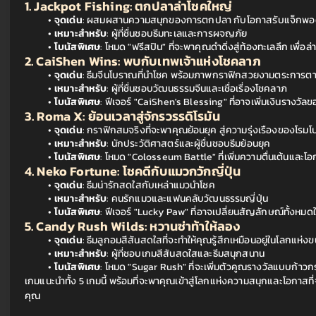
1. Jackpot Fishing: ตกปลาล่าโชคใหญ่
จุดเด่น
: ผสมผสานความสนุกของการตกปลา กับโอกาสรับแจ็กพ
เหมาะสำหรับ
: ผู้ที่ชื่นชอบธีมทะเลและการผจญภัย
โบนัสพิเศษ
: โหมด "ฟรีสปิน" ที่จะพาคุณดำดิ่งสู่ท้องทะเลลึก เพื่อล
2. CaiShen Wins: พบกับเทพเจ้าแห่งโชคลาภ
จุดเด่น
: ธีมจีนโบราณที่นำโชค พร้อมภาพกราฟิกสวยงามตระการต
เหมาะสำหรับ
: ผู้ที่ชื่นชอบวัฒนธรรมจีนและเชื่อเรื่องโชคลาภ
โบนัสพิเศษ
: ฟีเจอร์ "CaiShen's Blessing" ที่อาจเพิ่มเงินรางวัล
3. Roma X: ย้อนเวลาสู่จักรวรรดิโรมัน
จุดเด่น
: กราฟิกสมจริงที่จะพาคุณย้อนยุค สู่ความรุ่งเรืองของโรม
เหมาะสำหรับ
: นักประวัติศาสตร์และผู้ชื่นชอบธีมย้อนยุค
โบนัสพิเศษ
: โหมด "Colosseum Battle" ที่เพิ่มความตื่นเต้นและ
4. Neko Fortune: โชคดีกับแมวกวักญี่ปุ่น
จุดเด่น
: ธีมน่ารักสดใสกับเหล่าแมวนำโชค
เหมาะสำหรับ
: คนรักแมวและแฟนคลับวัฒนธรรมญี่ปุ่น
โบนัสพิเศษ
: ฟีเจอร์ "Lucky Paw" ที่อาจเปลี่ยนสัญลักษณ์ทั้งหมด
5. Candy Rush Wilds: หวานซ่าท้าให้ลอง
จุดเด่น
: ธีมลูกอมสีสันสดใสที่จะทำให้คุณรู้สึกเหมือนอยู่ในโลกแห่
เหมาะสำหรับ
: ผู้ที่ชอบเกมสีสันสดใสและธีมสนุกสนาน
โบนัสพิเศษ
: โหมด "Sugar Rush" ที่จะเพิ่มตัวคูณรางวัลแบบก้าว
เกมแนะนำทั้ง 5 เกมนี้ พร้อมที่จะพาคุณเข้าสู่โลกแห่งความสนุกและโอกาส
คุณ