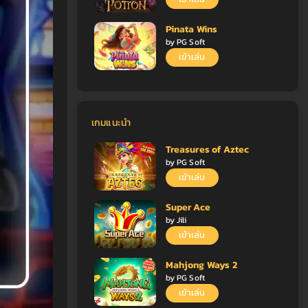
Pinata Wins
by PG Soft
เข้าเล่น
เกมแนะนำ
Treasures of Aztec
by PG Soft
เข้าเล่น
Super Ace
by Jili
เข้าเล่น
Mahjong Ways 2
by PG Soft
เข้าเล่น