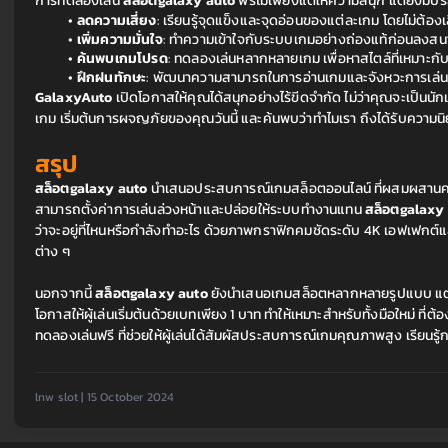
การทดลองเล่น 
สล็อตgalaxy auto
 ฟรีไม่เพียงแต่ให้ความสนุก แต่ยังมีป
ลดความเสี่ยง
: เรียนรู้จุดแข็งและจุดอ่อนของแต่ละเกม โดยไม่ต้องเ
เพิ่มความมั่นใจ
: ทำความเข้าใจกับระบบเกมอย่างถ่องแท้ก่อนลงสน
ค้นพบเกมโปรด
: ทดลองเล่นหลากหลายเกม เพื่อหาสไตล์ที่เหมาะกับ
ฝึกฝนทักษะ
: พัฒนาความสามารถในการอ่านเกมและจังหวะการเล่น
GalaxyAuto
 เปิดโอกาสให้คุณได้สนุกอย่างไร้ขีดจำกัด ไม่ว่าคุณจะเป็นน
เกม เริ่มต้นการผจญภัยของคุณวันนี้ และค้นพบว่าทำไมเรา ถึงได้รับความนิย
สรุป
สล็อตgalaxy auto 
นำเสนอประสบการณ์เกมสล็อตออนไลน์ ที่ผสมผสานความตื่
สามารถตั้งค่าการเล่นล่วงหน้าและปล่อยให้ระบบทำงานแทน 
สล็อตgalaxy 
ว่าจะอยู่ที่ไหนหรือกำลังทำอะไร ด้วยภาพกราฟิกคมชัดระดับ 4K เอฟเฟก
ต่าง ๆ 
นอกจากนี้ 
สล็อตgalaxy auto
 ยังนำเสนอเกมสล็อตหลากหลายรูปแบบ แต่ละเ
โอกาสให้ผู้เล่นเริ่มต้นด้วยเบทเพียง 1 บาท ทำให้เหมาะสำหรับทั้งมือใหม่ ที
ทดลองเล่นฟรี ที่ช่วยให้ผู้เล่นได้สัมผัสประสบการณ์เกมคุณภาพสูง เรียนร
lnw slot | 15 October 2024