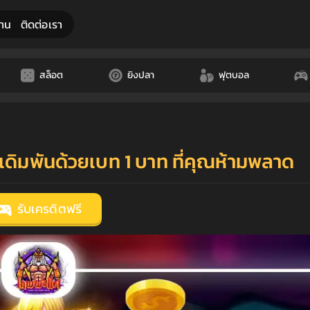
งาน
ติดต่อเรา
สล็อต
ยิงปลา
ฟุตบอล
ดิมพันด้วยเบท 1 บาท ที่คุณห้ามพลาด
รับเครดิตฟรี