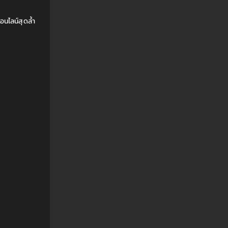
นไลน์สุดล้ำ 