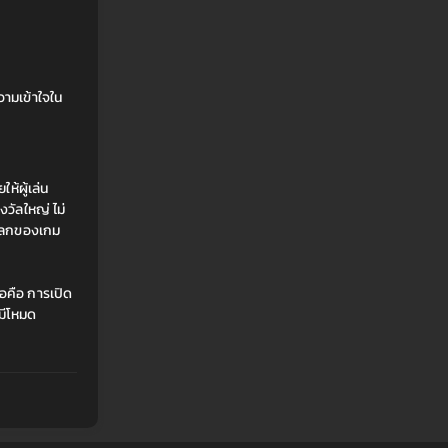
วามเข้าใจใน
ห้ผู้เล่น
วัลใหญ่ ไม่
นโลกของเกม
อคือ การเปิด
งมีโหมด