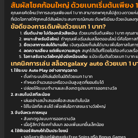
สัมผัสโชคก้อนใหญ่ ด้วยเบทเริ่มต้นเพีย
คุณเคยคิดไหมว่าการลงทุนเพียงแค่ 1 บาท สามารถพาคุณไปสู่ดวงดาวแห่ง
ที่เปิดโอกาสให้ทุกคนได้สัมผัสประสบการณ์เกมระดับพรีเมียม ด้วยเงินลงทุนเร
ข้อดีของการเดิมพันด้วยเบท 1 บาท?
เริ่มต้นง่าย ไม่ต้องกลัวเสียเงิน
: ด้วยเบทเริ่มต้นเพียง 1 บาท คุณส
เหมาะสำหรับมือใหม่
: ถ้าคุณเพิ่งเริ่มเล่นสล็อตออนไลน์ นี่คือโอกา
ยืดเวลาการเล่นได้นานขึ้น
: เงินทุนน้อยก็เล่นได้นาน เพิ่มโอกาสในกา
ลดความเสี่ยง แต่เพิ่มความสนุก
: สนุกได้เต็มที่โดยไม่ต้องกังวลเร
โอกาสรับรางวัลใหญ่ยังมีเหมือนเดิม
: แม้จะเริ่มต้นด้วยเบท 1 บา
เทคนิคการเล่น สล็อตgalaxy auto ด้วยเบท 1 บ
1. ใช้ระบบ Auto Play อย่างชาญฉลาด
ตั้งค่าระบบให้เล่นอัตโนมัติด้วยเบท 1 บาท
กำหนดจำนวนรอบหรือวงเงินสูงสุดที่ยอมรับได้
ปล่อยให้ระบบทำงานและสังเกตรูปแบบการออกรางวัล
2. สะสมโบนัสทีละน้อย
เล่นอย่างสม่ำเสมอเพื่อสะสมแต้มโบนัส
ใช้โบนัสที่สะสมได้ เพื่อเพิ่มโอกาสชนะรางวัลใหญ่
3. จับจังหวะการหมุน
สังเกตรูปแบบการออกรางวัล
เมื่อรู้สึกว่าโชคกำลังมา ลองเพิ่มเบทขึ้นเล็กน้อย
4. ใช้ฟีเจอร์พิเศษให้เป็นประโยชน์
รอจังหวะฟีเจอร์พิเศษเช่น Free Spins หรือ Bonus Games