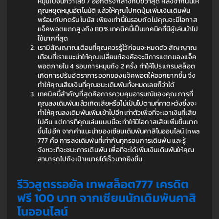
หมุนไปจนกว่าเลข 7 ออกตรงกลางกับขวาสุด หลังจากนั้นให้
คุณหยุดหมุนอัตโนมัติ แล้วให้คุณไปกดปุ่มเพิ่มเงินเดิมพัน
พร้อมกับกดรับโบนัส เพียงเท่านี้ในรอบถัดไปคุณจะมีโอกาส
แจ็คพอตแตกสูงถึง 80% เทคนิคนี้เป็นเทคนิคที่มีผู้เล่นนำไป
ใช้มากที่สุด
เรามีสัญญาณเตือนที่คุณควรรู้ไว้ก่อนจะหมดตัว สัญญาณ
เตือนที่เราแนะนำให้คุณเปลี่ยนห้องคือจะมีการแตกของแจ็ค
พอตภายใน 4 รอบการหมุนถึง 2 ครั้ง ทำให้โปรแกรมสล็อต
เกิดการปรับอัตราการออกของแจ็คพอตให้ออกยากขึ้น จึง
ทำให้คุณเสียเงินที่คุณชนะเดิมพันทั้งหมดเลยก็ว่าได้
เทคนิคนี้สำคัญที่สุดคือการควบคุมอารมณ์ของคุณ การที่
คุณลงเดิมพันแล้วเกิดเสียหรือไม่เป็นไปตามที่คาดหวังซึ่งจะ
ทำให้คุณลงเดิมพันเพิ่มเข้าไปอีกเท่าตัวเพื่อที่จะเอาเงินที่เสีย
ไปคืน แต่การที่คุณเล่นแบบนี้จะทำให้มีโอกาสเสียเพิ่มขึ้นมาก
ขึ้นไปอีก จากคำแนะนำของเซียนเดิมพันคาสิโนออนไลน์ lnwa 
777 คือ การลงเดิมพันที่เท่ากันทุกรอบการเดิมพัน และรู้
จังหวะที่จะชนะการเดิมพัน เพื่อที่จะได้เพิ่มเงินเดิมพันให้คุณ
สามารถไปถึงเป้าหมายได้เร็วมากยิงขึ้น
รีวิวสูตรรอยัล เทพสล็อต777 เครดิต
ฟรี 100 บาท จากเซียนนักเดิมพันคาสิ
โนออนไลน์