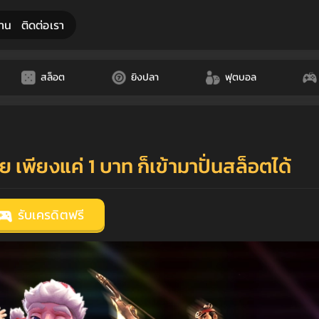
งาน
ติดต่อเรา
สล็อต
ยิงปลา
ฟุตบอล
เพียงแค่ 1 บาท ก็เข้ามาปั่นสล็อตได้
รับเครดิตฟรี