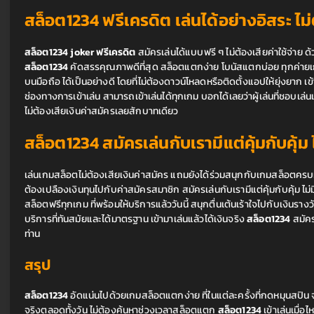
สล็อต1234 
ฟรีเครดิต 
เล่นได้อย่างอิสระ ไ
สล็อต1234 joker ฟรีเครดิต 
สมัครเล่นได้แบบฟรี ๆ ไม่ต้องเสียค่าใช้จ่าย ด
สล็อต1234 
คัดสรรคุณภาพดีที่สุด สล็อตแตกง่าย โบนัสแตกบ่อย ทุกค่ายเกม
บนมือถือ ได้เป็นอย่างดี โดยที่ไม่ต้องดาวน์โหลดหรือติดตั้งแอปให้ยุ่งยาก เข้
ช่องทางการเข้าเล่น สามารถเข้าเล่นได้ทุกเกม บอกได้เลยว่าผู้เล่นที่ชอบเล
ไม่ต้องเสียเงินค่าสมัครเลยสักบาทเดียว 
สล็อต1234 
สมัครเล่นกับเรามีแต่คุ้มกับคุ้
เล่นเกมสล็อตไม่ต้องเสียเงินค่าสมัคร แถมยังได้ร่วมสนุกกับเกมสล็อตครบทุกค
ต้องเปลืองเงินทุนไปกับค่าสมัครสมาชิก
สมัครเล่นกับเรามีแต่คุ้มกับคุ้ม ไม่
สล็อตฟรีทุกเกม ที่พร้อมให้บริการแล้ววันนี้
สนุกตื่นเต้นเร้าใจไปกับเงินรางว
บริการที่ทันสมัยและได้มาตรฐาน เข้ามาเล่นแล้วได้เงินจริง 
สล็อต1234 
สมัคร
ท่าน
สรุป
สล็อต1234 
อัดแน่นไปด้วยเกมสล็อตแตกง่าย ที่ในแต่ละครั้งที่กดหมุนสปิน 
จริงตลอดทั้งวัน ไม่ต้องค้นหาช่วงเวลาสล็อตแตก 
สล็อต1234 
เข้าเล่นเมื่อ