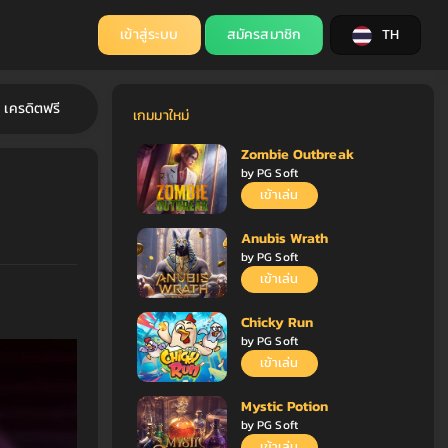
เข้าสู่ระบบ
สมัครสมาชิก
TH
เครดิตฟรี
เกมมาใหม่
Zombie Outbreak
by PG Soft
เข้าเล่น
Anubis Wrath
by PG Soft
เข้าเล่น
Chicky Run
by PG Soft
เข้าเล่น
Mystic Potion
by PG Soft
เข้าเล่น