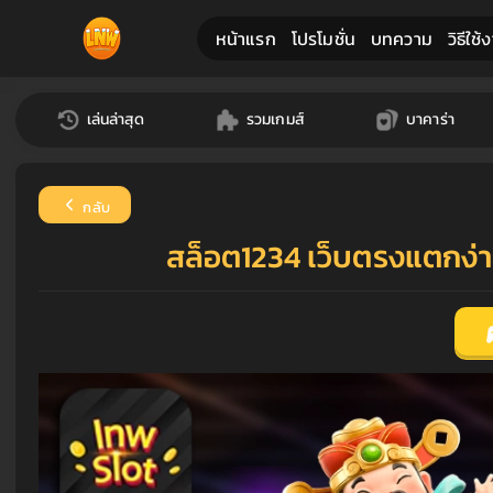
หน้าแรก
โปรโมชั่น
บทความ
วิธีใช้
เล่นล่าสุด
รวมเกมส์
บาคาร่า
กลับ
สล็อต1234 เว็บตรงแตกง่าย 