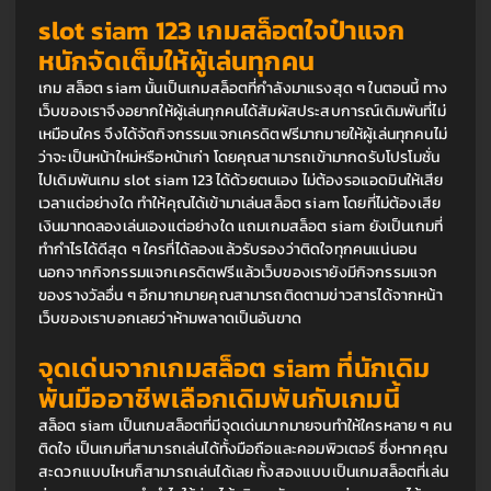
slot siam 123 เกมสล็อตใจป๋าแจก
หนักจัดเต็มให้ผู้เล่นทุกคน
เกม สล็อต siam นั้นเป็นเกมสล็อตที่กำลังมาแรงสุด ๆ ในตอนนี้ ทาง
เว็บของเราจึงอยากให้ผู้เล่นทุกคนได้สัมผัสประสบการณ์เดิมพันที่ไม่
เหมือนใคร จึงได้จัดกิจกรรมแจกเครดิตฟรีมากมายให้ผู้เล่นทุกคนไม่
ว่าจะเป็นหน้าใหม่หรือหน้าเก่า โดยคุณสามารถเข้ามากดรับโปรโมชั่น
ไปเดิมพันเกม slot siam 123 ได้ด้วยตนเอง ไม่ต้องรอแอดมินให้เสีย
เวลาแต่อย่างใด ทำให้คุณได้เข้ามาเล่นสล็อต siam โดยที่ไม่ต้องเสีย
เงินมาทดลองเล่นเองแต่อย่างใด แถมเกมสล็อต siam ยังเป็นเกมที่
ทำกำไรได้ดีสุด ๆ ใครที่ได้ลองแล้วรับรองว่าติดใจทุกคนแน่นอน 
นอกจากกิจกรรมแจกเครดิตฟรีแล้วเว็บของเรายังมีกิจกรรมแจก
ของรางวัลอื่น ๆ อีกมากมายคุณสามารถติดตามข่าวสารได้จากหน้า
เว็บของเราบอกเลยว่าห้ามพลาดเป็นอันขาด
จุดเด่นจากเกมสล็อต siam ที่นักเดิม
พันมืออาชีพเลือกเดิมพันกับเกมนี้
สล็อต siam เป็นเกมสล็อตที่มีจุดเด่นมากมายจนทำให้ใครหลาย ๆ คน
ติดใจ เป็นเกมที่สามารถเล่นได้ทั้งมือถือและคอมพิวเตอร์ ซึ่งหากคุณ
สะดวกแบบไหนก็สามารถเล่นได้เลย ทั้งสองแบบเป็นเกมสล็อตที่เล่น