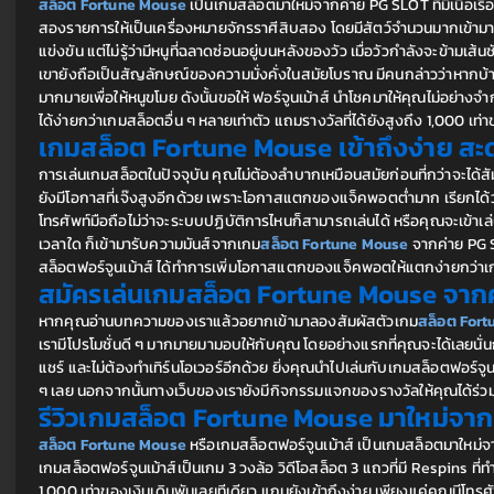
สล็อต Fortune Mouse
เป็นเกมสล็อตมาใหม่จากค่าย PG SLOT ที่มีเนื้อเรื่
สองรายการให้เป็นเครื่องหมายจักรราศีสิบสอง โดยมีสัตว์จำนวนมากเข้ามาอย่าง
แข่งขัน แต่ไม่รู้ว่ามีหนูที่ฉลาดซ่อนอยู่บนหลังของวัว เมื่อวัวกำลังจะข้
เขายังถือเป็นสัญลักษณ์ของความมั่งคั่งในสมัยโบราณ มีคนกล่าวว่าหากบ
มากมายเพื่อให้หนูขโมย ดังนั้นขอให้ ฟอร์จูนเม้าส์ นำโชคมาให้คุณไม่อย่างจำ
ได้ง่ายกว่าเกมสล็อตอื่น ๆ หลายเท่าตัว แถมรางวัลที่ได้ยังสูงถึง 1,000 เ
เกมสล็อต Fortune Mouse เข้าถึงง่าย สะ
การเล่นเกมสล็อตในปัจจุบัน คุณไม่ต้องลำบากเหมือนสมัยก่อนที่กว่าจะไ
ยังมีโอกาสที่เจ๊งสูงอีกด้วย เพราะโอกาสแตกของแจ็คพอตตํ่ามาก เรียกได้ว่า
โทรศัพท์มือถือไม่ว่าจะระบบปฏิบัติการไหนก็สามารถเล่นได้ หรือคุณจะเข้าเล
เวลาใด ก็เข้ามารับความมันส์จากเกม
สล็อต Fortune Mouse
จากค่าย PG S
สล็อตฟอร์จูนเม้าส์ ได้ทำการเพิ่มโอกาสแตกของแจ็คพอตให้แตกง่ายกว่าเ
สมัครเล่นเกมสล็อต Fortune Mouse จากค
หากคุณอ่านบทความของเราแล้วอยากเข้ามาลองสัมผัสตัวเกม
สล็อต For
เรามีโปรโมชั่นดี ๆ มากมายมามอบให้กับคุณ โดยอย่างแรกที่คุณจะได้เลยนั่นก็
แชร์ และไม่ต้องทำเทิร์นโอเวอร์อีกด้วย ยิ่งคุณนำไปเล่นกับเกมสล็อตฟอร์จู
ๆ เลย นอกจากนั้นทางเว็บของเรายังมีกิจกรรมแจกของรางวัลให้คุณได้ร่วม
รีวิวเกมสล็อต Fortune Mouse มาใหม่จากค
สล็อต Fortune Mouse
หรือเกมสล็อตฟอร์จูนเม้าส์ เป็นเกมสล็อตมาใหม่จาก
เกมสล็อตฟอร์จูนเม้าส์เป็นเกม 3 วงล้อ วิดีโอสล็อต 3 แถวที่มี Respins ที่ท
1,000 เท่าของเงินเดิมพันเลยทีเดียว แถมยังเข้าถึงง่าย เพียงแค่คุณมีโทรศ