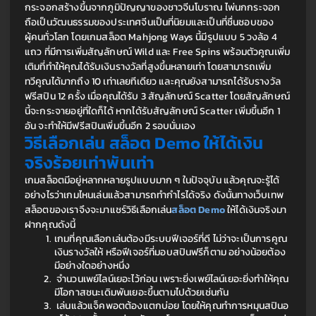
กระจอกสร้างขึ้นจากภูมิปัญญาของชาวจีนโบราณ ไพ่นกกระจอก
ถือเป็นวัฒนธรรมของประเทศจีนเป็นที่นิยมและเป็นที่ชื่นชอบของ
ผู้คนทั่วโลก โดยเกมสล็อต Mahjong Ways นี้มีรูปแบบ 5 วงล้อ 4 
แถว ที่มีการเพิ่มสัญลักษณ์ Wild และ Free Spins พร้อมตัวคูณเพิ่ม
เติมที่ทำให้คุณได้รับเงินรางวัลที่สูงขึ้นหลายเท่า โดยสามารถเพิ่ม
ทวีคูณได้มากถึง 10 เท่าเลยทีเดียว และคุณยังสามารถได้รับรางวัล
ฟรีสปิน 12 ครั้ง เมื่อคุณได้รับ 3 สัญลักษณ์ Scatter โดยสัญลักษณ์
นี้จะกระจายอยู่ที่ใดก็ได้ หากได้รับสัญลักษณ์ Scatter เพิ่มขึ้นอีก 1 
อัน จะทำให้มีฟรีสปินเพิ่มขึ้นอีก 2 รอบนั่นเอง
วิธีเลือกเล่น สล็อต Demo ให้ได้เงิน
จริงร้อยเท่าพันเท่า
เกมสล็อตมีอยู่หลากหลายรูปแบบมาก ๆ ในปัจจุบัน แล้วคุณจะรู้ได้
อย่างไรว่าเกมไหนเล่นแล้วสามารถทำกำไรได้จริง ดังนั้นทางเว็บเทพ
สล็อตของเราจึงจะมาแชร์วิธีเลือกเล่น
สล็อต Demo
ให้ได้เงินจริงมา
ฝากคุณดังนี้
เกมที่คุณเลือกเล่นต้องมีระบบฟีเจอร์ที่ดี ไม่ว่าจะเป็นการคูณ
เงินรางวัลให้ หรือฟีเจอร์ที่มอบสปินฟรีก็ตาม อย่างน้อยต้อง
มีอย่างใดอย่างหนึ่ง
 จำนวนเพย์ไลน์เยอะไว้ก่อน เพราะยิ่งเพย์ไลน์เยอะยิ่งทำให้คุณ
มีโอกาสชนะเดิมพันเยอะขึ้นตามไปด้วยเช่นกัน
 เล่นแล้วแจ็คพอตต้องแตกบ่อย โดยให้คุณทำการหมุนสปินอ