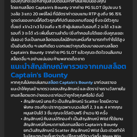
ของคุณที่จะออกล่าขุมสมบัติอันมหาศาลนี้ให้เป็นของคุณ
โดยเกมสล็อต Captain's Bounty จากค่าย PG SLOT มีรูปแบบ 5 
วงล้อ 3 แถว 20 เพย์ไลน์ ที่มีอัตราค่าตอบแทน RTP สูงถึง 96.15% 
จุดเด่นของเกมนี้คือตัวคูณที่กัปตันของเกมถืออยู่ ซึ่งจะมีตัวคูณ
ตั้งแต่ x1/x2/x3 ไปจนถึง x15 ถ้าผู้เล่นชนะในรอบที่ 2 จะได้ x3 และ 
รอบที่ 3 จะได้ x5 เพิ่มขึ้นตามลำดับ (ยิ่งทำคอมโบได้เยอะยิ่งคูณเยอะ
นั่นเอง) จึงเป็นเกมสล็อตออนไลน์อีกเกมหนึ่งที่สามารถทำกำไรได้สูง
เป็นอันดับต้น ๆ เลยทีเดียว บอกเลยว่าคุณต้องมาลองเกมสล็อต 
Captain's Bounty จากค่าย PG SLOT แล้วคุณจะติดใจจนลืมเกม
สล็อตอื่น ๆ อย่างแน่นอน ห้ามพลาดเด็ดขาด
แนะนำสัญลักษณ์พารวยจากเกมสล็อต 
Captain's Bounty
หากคุณไม่เคยเล่นเกม
สล็อต Captain's Bounty
มาก่อนเราขอ
แนะนำให้คุณเข้ามาตรวจสอบสัญลักษณ์ และอัตราจ่ายรางวัลภายใน
เกมสล็อตแตกง่ายของเราก่อนว่าถูกใจคุณหรือไม่ ดังนี้
สัญลักษณ์ นกแก้ว เป็นสัญลักษณ์ Scatter โดยมีความ
พิเศษ ตรงที่จะปรากฏเฉพาะบนวงล้อที่ 2, 3 และ 4 หากคุณ
หมุนสปินได้ 3 ชิ้น คุณจะได้สปินฟรี จำนวน 10 ครั้ง
สัญลักษณ์ หีบสมบัติทองคำ เป็นสัญลักษณ์ Wild ที่ใช้แทน
สัญลักษณ์ทั้งหมดภายในเกมสล็อต Captain's Bounty 
ยกเว้นสัญลักษณ์ Scatter สัญลักษณ์ Wild นั้นจะช่วยทำให้
โบนัสแตกง่ายขึ้นกว่าเดิม มีโอกาสได้รางวัลทั้ง Mega Win, 