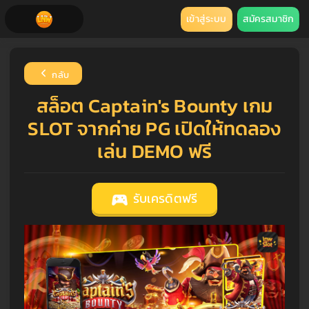
เข้าสู่ระบบ
สมัครสมาชิก
กลับ
สล็อต Captain's Bounty เกม
SLOT จากค่าย PG เปิดให้ทดลอง
เล่น DEMO ฟรี
รับเครดิตฟรี