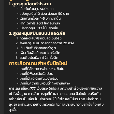
1. สูตรทุนน้อยกำไรงาม
เริ่มต้นด้วยทุน 500 บาท
แบ่งทุนเป็น 10 ส่วน ส่วนละ 50 บาท
เดิมพันครั้งละ 1-5 บาทเท่านั้น
หากได้กำไร 20% ให้ถอนทันที
เมื่อขาดทุน 30% ให้หยุดเล่น
2. สูตรหมุนสปินแบบปลอดภัย
ทดลองเล่นฟรีก่อนลงเงินจริง
สังเกตรูปแบบการออกรางวัล 20 ครั้ง
เริ่มเดิมพันด้วยยอดต่ำสุด
เพิ่มเดิมพันเมื่อชนะ 3 ครั้งติด
ลดเดิมพันเมื่อแพ้ 2 ครั้งติด
การเลือกเกมสำหรับมือใหม่
เกมที่มีอัตราการจ่าย 96% ขึ้นไป
เกมที่มีฟีเจอร์โบนัสบ่อย
เกมที่มีไลน์เดิมพันไม่ซับซ้อน
เกมที่มีความผันผวนต่ำถึงปานกลาง
การเล่น 
สล็อต 777 เว็บตรง 
ให้ประสบความสำเร็จ ต้องอาศัยความ
เข้าใจพื้นฐาน การจัดการทุนที่ดี และความอดทน มือใหม่ควรเริ่มต้น
อย่างค่อยเป็นค่อยไป ศึกษาเกมให้เข้าใจ และไม่ประมาท เมื่อทำตาม
สูตรและคำแนะนำอย่างเคร่งครัด โอกาสประสบความสำเร็จก็จะเพิ่ม
สูงขึ้น