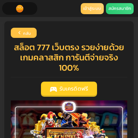
เข้าสู่ระบบ
สมัครสมาชิก
กลับ
สล็อต 777 เว็บตรง รวยง่ายด้วย
เกมคลาสสิก การันตีจ่ายจริง
100%
รับเครดิตฟรี