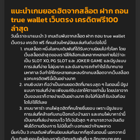
แนะนำเกมยอดฮิตจากสล็อต ฝาก ถอน 
true wallet เว็บตรง เครดิตฟรี
100 
ล่าสุด
วันนี้เราจะมาแนะนำ 3 เกมเดิมพันจากสล็อต ฝาก ถอน true wallet 
เว็บตรง เครดิต ฟรี ที่คนส่วนใหญ่นิยมเล่นกันดังต่อไปนี้
เกมสล็อต หนึ่งในเกมเดิมพันที่ได้รับความนิยมไปทั่วโลก โดย
เว็บสล็อตล่าสุด
ของเรามีให้เลือกเล่นหลากหลายค่ายไม่ว่าจะ
เป็น SLOT XO, PG SLOT และ JOKER GAME และมีรูปแบบ
การเล่นที่ง่าย ไม่ยุ่งยาก และยังสามารถทำกำไรได้มากมาย
มหาศาล จึงทำให้ใครหลายคนหลงรักเกมสล็อตจาก
เว็บสล็อต
แจกเครดิตฟรี
นี้เป็นอย่างมาก
เกมยิงปลา ถือว่าเป็นเกมยอดฮิตที่มาแรงสุด ๆ ในตอนนี้ มีรูป
แบบการเล่นที่ง่าย เพียงแค่ยิงปลาให้ตายเท่านั้น โดยปลาจาก
เว็บของเราก็ตายง่ายเป็นอย่างมาก ยิงไม่กี่นัดก็รับเงินก้อน
โตไปใช้ได้เลย
เกมบาคาร่า เกมไพ่สุดฮิตที่คนไทยชื่นชอบ เพราะมีรูปแบบ
การเล่นที่คล้ายกับเกมป๊อกเด้งบ้านเรา และเกมไพ่บาคาร่านี้
เป็นเกมที่เล่นง่ายจบเร็ว ได้เงินไวสุด ๆ สามารถวางเงินเดิม
พันได้ตามต้องการ ไม่มีขั้นต่ำ บอกเลยว่าห้ามพลาด
นี่แค่เป็น 3 เกมเดิมพันที่คนนิยมเล่นกันมากที่สุดในตอนนี้ นอกจากนี้
เว็บเดิมพันออนไลน์ของเรายังมีเกมเดิมพันอื่น ๆ อีกมากมาย คุณ