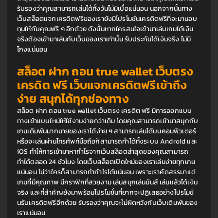
รับรองว่าคุณสามารถเล่นได้ทั้งวันไม่มีเบื่อแน่นอน นอกจากนั้นทาง
เว็บสล็อตแจกเครดิตฟรี
ของเรายังมีโปรโมชั่น
เครดิตฟรี
ที่จะมามอบ
ทุนให้กับคุณฟรี ๆ อีกด้วย ดังนั้นหากใครสนใจเข้ามาเล่นเกมได้เงิน
จริงต้องเข้ามาเล่นกับเว็บของเราเท่านั้น รับประกันได้เงินจริง ไม่มี
โกงแน่นอน
สล็อต ฝาก ถอน true wallet เว็บตรง 
เครดิต ฟรี 
เว็บแจกเครดิตฟรีเข้าถึง
ง่าย สนุกได้ทุกช่องทาง
สล็อต ฝาก ถอน true wallet เว็บตรง เครดิต ฟรี มีการออกแบบ
ทางเข้าแบบใหม่ให้ใช้งานง่ายกว่าเดิม โดยคุณสามารถเข้ามาสนุกกับ
เกมเดิมพันมากมายของเราได้ง่าย ๆ สามารถเล่นได้บนคอมพิวเตอร์ 
หรือจะเล่นผ่านโทรศัพท์มือถือก็สามารถทำได้ทั้งระบบ Android และ 
iOS ทำให้การเข้ามาหากำไรจาก
เว็บสล็อตล่าสุด
ของคุณสามารถ
ทำได้ตลอด 24 ชั่วโมง โดย
เว็บสล็อตเปิดใหม่
ของเราเล่นง่ายทุกเกม
แน่นอน ไม่ว่าใครก็สามารถทำกำไรได้แน่นอน เพราะเราคัดสรรมาแต่
เกมที่มีคุณภาพ มีกราฟิกที่สวยงาม เล่นสนุกเล่นมันส์ เล่นแล้วได้เงิน
จริง และที่สำคัญยังมาพร้อมโปรโมชั่นที่ยากจะปฏิเสธอย่างโปรโมชั่
น
รับเครดิตฟรี
อีกด้วย รับรองว่าคุณจะไม่ผิดหวังกับเว็บเดิมพันของ
เราแน่นอน