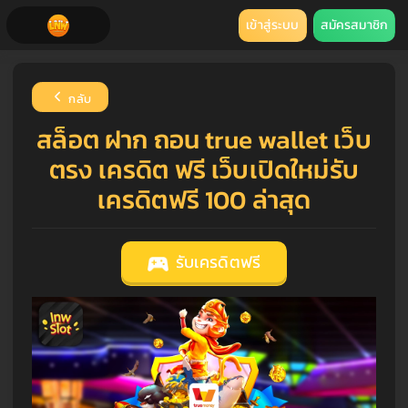
เข้าสู่ระบบ
สมัครสมาชิก
กลับ
สล็อต ฝาก ถอน true wallet เว็บ
ตรง เครดิต ฟรี เว็บเปิดใหม่รับ
เครดิตฟรี 100 ล่าสุด
รับเครดิตฟรี