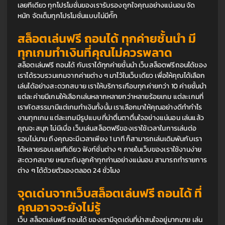
เลยทีเดียว ทุกโปรโมชั่นของเรารับรองถูกใจคุณอย่างแน่นอน จัด
หนัก จัดเต็มทุกโปรโมชั่นแบบไม่มีกั๊ก
สล็อตเล่นฟรี ถอนได้ ทุกค่ายชั้นนำ มี
ทุกเกมทำเงินที่คุณไม่ควรพลาด
สล็อตเล่นฟรี ถอนได้ กับเราได้ทุกค่ายชั้นนำ เว็บสล็อตฟรีถอนได้ของ
เราได้รวบรวมเกมจากค่ายต่าง ๆ มาไว้ในเว็บเดียว เพื่อให้คุณได้เลือก
เล่นได้อย่างสะดวกสบาย เราให้บริการเกือบทุกค่ายกว่า 10 ค่ายชั้นนำ 
แต่ละค่ายมีเกมให้เลือกเล่นหลากหลายกว่าหลายร้อยเกม แต่ละเกมที่
เราคัดสรรมามีแต่เกมทำเงินทั้งนั้น เราเลือกมาให้คุณอย่างดีทำกำไร
งามทุกเกม แต่ละเกมมีรูปแบบที่น่าตื่นตาตื่นใจอย่างแน่นอน เล่นแล้ว
คุณจะสนุก ไม่มีเบื่อ เว็บเล่นสล็อตฟรีของเราใช้เวลาในการเล่นต่อ
รอบไม่นาน ถึงคุณจะมีเวลาเพียง 1 นาที ก็สามารถเล่นเดิมพันกับเรา
ได้หลายรอบเลยทีเดียว ฟังก์ชั่นต่าง ๆ ภายในเว็บของเราใช้งานง่าย 
สะดวกสบาย เหมาะกับลูกค้าทุกท่านอย่างแน่นอน สามารถทำรายการ
ต่าง ๆ ได้ด้วยตัวเองตลอด 24 ชั่วโมง 
จุดเด่นจากเว็บสล็อตเล่นฟรี ถอนได้ ที่
คุณอาจจะยังไม่รู้
เว็บ สล็อตเล่นฟรี ถอนได้ ของเรามีจุดเด่นที่น่าสนใจอยู่มากมาย เล่น