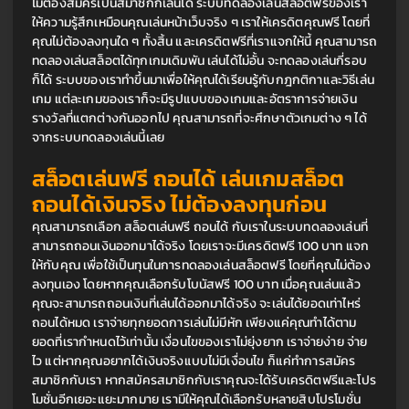
ไม่ต้องสมัครเป็นสมาชิกก็เล่นได้ ระบบทดลองเล่นสล็อตฟรีของเรา
ให้ความรู้สึกเหมือนคุณเล่นหน้าเว็บจริง ๆ เราให้เครดิตคุณฟรี โดยที่
คุณไม่ต้องลงทุนใด ๆ ทั้งสิ้น และเครดิตฟรีที่เราแจกให้นี้ คุณสามารถ
ทดลองเล่นสล็อตได้ทุกเกมเดิมพัน เล่นได้ไม่อั้น จะทดลองเล่นกี่รอบ
ก็ได้ ระบบของเราทำขึ้นมาเพื่อให้คุณได้เรียนรู้กับกฎกติกาและวิธีเล่น
เกม แต่ละเกมของเราก็จะมีรูปแบบของเกมและอัตราการจ่ายเงิน
รางวัลที่แตกต่างกันออกไป คุณสามารถที่จะศึกษาตัวเกมต่าง ๆ ได้
จากระบบทดลองเล่นนี้เลย
สล็อตเล่นฟรี ถอนได้ เล่นเกมสล็อต
ถอนได้เงินจริง ไม่ต้องลงทุนก่อน
คุณสามารถเลือก สล็อตเล่นฟรี ถอนได้
กับเราในระบบทดลองเล่นที่
สามารถถอนเงินออกมาได้จริง โดยเราจะมีเครดิตฟรี 100 บาท แจก
ให้กับคุณ เพื่อใช้เป็นทุนในการทดลองเล่นสล็อตฟรี โดยที่คุณไม่ต้อง
ลงทุนเอง โดยหากคุณเลือกรับโบนัสฟรี 100 บาท เมื่อคุณเล่นแล้ว
คุณจะสามารถถอนเงินที่เล่นได้ออกมาได้จริง จะเล่นได้ยอดเท่าไหร่
ถอนได้หมด เราจ่ายทุกยอดการเล่นไม่มีหัก เพียงแค่คุณทำได้ตาม
ยอดที่เรากำหนดไว้เท่านั้น เงื่อนไขของเราไม่ยุ่งยาก เราจ่ายง่าย จ่าย
ไว แต่หากคุณอยากได้เงินจริงแบบไม่มีเงื่อนไข ก็แค่ทำการสมัคร
สมาชิกกับเรา หากสมัครสมาชิกกับเราคุณจะได้รับเครดิตฟรีและโปร
โมชั่นอีกเยอะแยะมากมาย เรามีให้คุณได้เลือกรับหลายสิบโปรโมชั่น