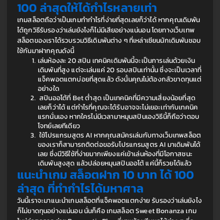
100 ล่าสุดให้ได้กำไรหลายเท่า
เกมสล็อตถือว่าเป็นเกมทำกำไรที่ง่ายที่สุดเลยก็ว่าได้ หากคุณเดิมพัน
ได้ถูกวิธีรับรองว่าเล่นยังไงก็ไม่มีเสียอย่างแน่นอน โดยทางเว็บเทพ
สล็อตของเราได้รวบรวมวิธีเดิมพันต่าง ๆ ที่เหล่าเซียนนักเดิมพันชอบ
ใช้กันมาฝากคุณดังนี้
เล่นห้องละ 20 สปิน เทคนิคเดิมพันนี้จะเป็นการเล่นด้วยเงิน
เดิมพันที่สูง แต่จะเล่นแค่ 20 รอบสปินเท่านั้น ซึ่งจะเป็นเวลาที่
แจ็คพอตแตกบ่อยที่สุดแล้ว ดังนั้นคุณไม่ต้องกลัวขาดทุนแต่
อย่างใด
 สปินออโต้ที่ Bet ตํ่าสุด เป็นเทคนิคที่มีความเสี่ยงน้อยที่สุด
เลยก็ว่าได้ แต่กำไรที่คุณจะได้รับอาจจะไม่เยอะเท่ากับเทคนิค
แรกนั่นเอง หากใครไม่มีเวลามาหมุนสปินเองวิธีนี้ก็ถือว่าตอบ
โจทย์เลยทีเดียว
 ใช้โปรแกรมสูตร AI หากคุณสมัครเล่นกับทางเว็บเทพสล็อต
ของเราก็สามารถติดต่อขอรับโปรแกรมสูตร AI มาเดิมพันได้
เลย ซึ่งมีวิธีใช้ที่ง่ายมากเพียงแค่เข้าเล่นห้องที่มีโอกาสชนะ
เดิมพันสูงสุด แล้วปล่อยหมุนสปินออโต้ แค่นี้ก็รวยได้แล้ว
แนะนำเกม สล็อตฝาก 10 บาท ได้ 100 
ล่าสุด ที่ทำกำไรได้มหาศาล
วันนี้เราจะมาแนะนำเกมสล็อตที่แจ็คพอตแตกง่าย รับรองว่าเล่นยังไง
ก็ไม่ขาดทุนอย่างแน่นอน นั่นก็คือ เกมสล็อต Sweet Bonanza เกม