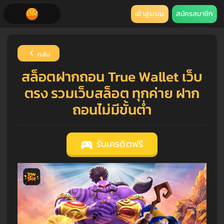
เข้าสู่ระบบ
สมัครสมาชิก
กลับ
สล็อตฝากถอน True Wallet เว็บ
ตรง รวมเว็บสล็อต ทุกค่าย ฝาก
ถอนไม่มีขั้นต่ำ
รับเครดิตฟรี