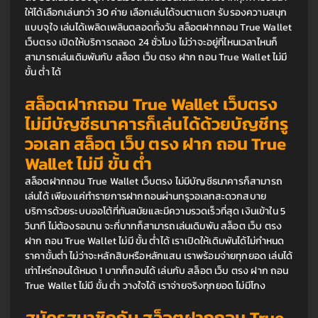
ให้ได้เลือกเล่นกว่า 30 ค่าย เลือกเล่นได้จนตาแตก รับรองความสนุก
แบบจุใจ เล่นได้เพลิดเพลินตลอดทั้งวัน 
สล็อตฝากถอน True Wallet 
เว็บตรง
 เปิดให้บริการตลอด 24 ชั่วโมง ไม่ว่าจะอยู่ที่ไหนเวลาไหนก็
สามารถเล่นเดิมพันกับ
 สล็อต เว็บ ตรง ฝาก ถอน True Wallet ไม่มี 
ขั้น ต่ํา
 ได้
สล็อตฝากถอน True Wallet เว็บตรง
ไม่มีบัญชีธนาคารก็เล่นได้ด้วยบัญชีทรู
วอเลท 
สล็อต เว็บ ตรง ฝาก ถอน True 
Wallet ไม่มี ขั้น ต่ํา
สล็อตฝากถอน True Wallet เว็บตรง
 ไม่มีบัญชีธนาคารก็สามารถ
เล่นได้ เพียงแค่ทำรายการฝากถอนผ่านทรูวอเลทสะดวกสบาย 
บริการด้วยระบบออโต้ที่ทันสมัยและมีความรวดเร็วที่สุด เงินเข้าใน 5 
วินาที ไม่ต้องรอนาน จะกี่บาทก็สามารถเล่นเดิมพัน 
สล็อต เว็บ ตรง 
ฝาก ถอน True Wallet ไม่มี ขั้น ต่ํา
ได้ เราเปิดให้เดิมพันได้ไม่กำหนด
ราคาขั้นต่ำ ไม่ว่าจะหลักสิบหรือหลักแสน เราพร้อมจ่ายทุกยอด เล่นได้
เท่าไหร่ถอนได้หมด 1 บาทก็ถอนได้ เล่นกับ
 สล็อต เว็บ ตรง ฝาก ถอน 
True Wallet ไม่มี ขั้น ต่ํา
 วางใจได้ เราจ่ายจริงทุกยอด ไม่มีโกง
สมัครสมาชิกกับ สล็อตฝากถอน True 