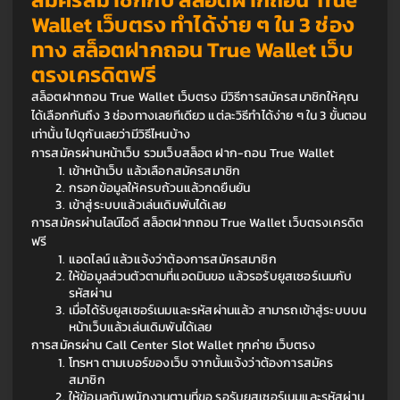
Wallet เว็บตรง ทำได้ง่าย ๆ ใน 3 ช่อง
ทาง สล็อตฝากถอน True Wallet เว็บ
ตรงเครดิตฟรี
สล็อตฝากถอน True Wallet เว็บตรง
 มีวิธีการสมัครสมาชิกให้คุณ
ได้เลือกกันถึง 3 ช่องทางเลยทีเดียว แต่ละวิธีทำได้ง่าย ๆ ใน 3 ขั้นตอน
เท่านั้น ไปดูกันเลยว่ามีวิธีไหนบ้าง
การสมัครผ่านหน้าเว็บ 
รวมเว็บสล็อต ฝาก-ถอน True Wallet
เข้าหน้าเว็บ แล้วเลือกสมัครสมาชิก
กรอกข้อมูลให้ครบถ้วนแล้วกดยืนยัน
เข้าสู่ระบบแล้วเล่นเดิมพันได้เลย
การสมัครผ่านไลน์ไอดี 
สล็อตฝากถอน True Wallet เว็บตรงเครดิต
ฟรี
แอดไลน์ แล้วแจ้งว่าต้องการสมัครสมาชิก
ให้ข้อมูลส่วนตัวตามที่แอดมินขอ แล้วรอรับยูสเซอร์เนมกับ
รหัสผ่าน
เมื่อได้รับยูสเซอร์เนมและรหัสผ่านแล้ว สามารถเข้าสู่ระบบบน
หน้าเว็บแล้วเล่นเดิมพันได้เลย
การสมัครผ่าน Call Center 
Slot Wallet ทุกค่าย เว็บตรง
โทรหา ตามเบอร์ของเว็บ จากนั้นแจ้งว่าต้องการสมัคร
สมาชิก
ให้ข้อมูลกับพนักงานตามที่ขอ รอรับยูสเซอร์เนมและรหัสผ่าน