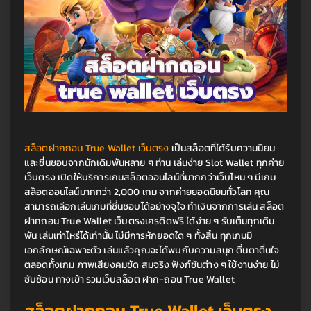
สล็อตฝากถอน True Wallet เว็บตรง
เป็นสล็อตที่ได้รับความนิยม
และชื่นชอบจากนักเดิมพันหลาย ๆ ท่าน เล่นง่าย 
Slot Wallet ทุกค่าย 
เว็บตรง
 เปิดให้บริการเกมสล็อตออนไลน์ที่มากกว่าเว็บไหน ๆ มีเกม
สล็อตออนไลน์มากกว่า 2,000 เกม จากค่ายยอดนิยมทั่วโลก คุณ
สามารถเลือกเล่นเกมที่ชื่นชอบได้อย่างจุใจ ทำเงินจากการเล่น 
สล็อต
ฝากถอน True Wallet เว็บตรงเครดิตฟรี
 ได้ง่าย ๆ รับเต็มทุกเดิม
พัน เล่นเท่าไหร่ได้เท่านั้น ไม่มีการหักยอดใด ๆ ทั้งสิ้น ทุกเกมมี
เอกลักษณ์เฉพาะตัว เล่นแล้วคุณจะได้พบกับความสนุก ตื่นตาตื่นใจ 
ตลอดทั้งเกม ภาพเสียงคมชัด สมจริง ฟังก์ชันต่าง ๆ ใช้งานง่าย ไม่
ซับซ้อน ทางเข้า 
รวมเว็บสล็อต ฝาก-ถอน True Wallet
สล็อตฝากถอน True Wallet เว็บตรง