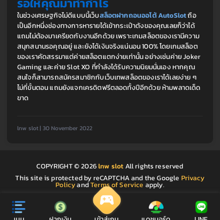
รอให้คุณมาทำกำไร
ในช่วงเศรษฐกิจไม่ดีแบบนี้เว็บ
สล็อตฝากถอนออโต้ AutoSlot
ถือ
เป็นอีกหนึ่งช่องทางการหารายได้เข้ากระเป๋าตังของคุณเลยก็ว่าได้ 
แถมไม่ต้องมาเครียดกับงานอีกด้วย เพราะเกมสล็อตของเรามีความ
สนุกสนานรอคุณอยู่ และยังได้เงินจริงแน่นอน 100% โดยเกมสล็อต
ของเราคัดสรรมาแต่ค่ายสล็อตแตกง่ายเท่านั้น อย่างเช่นค่าย Joker 
Gaming และค่าย Slot XO ที่กำลังได้รับความนิยมนั่นเอง หากคุณ
สนใจก็สามารถสมัครสมาชิกกับเว็บเทพสล็อตของเราได้เลยง่าย ๆ 
ไม่กี่ขั้นตอน แถมยังแจกเครดิตฟรีตลอดทั้งปีอีกด้วย ห้ามพลาดเด็ด
ขาด
lnw slot | 30 November 2022
COPYRIGHT © 2026
lnw slot
All rights reserved
This site is protected by reCAPTCHA and the Google
Privacy
Policy
and
Terms of Service
apply.
เมนู
ฝากเงิน
เข้าสู่เกม
แดชบอร์ด
LINE