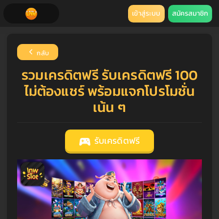
เข้าสู่ระบบ
สมัครสมาชิก
กลับ
รวมเครดิตฟรี รับเครดิตฟรี 100
ไม่ต้องแชร์ พร้อมแจกโปรโมชั่น
เน้น ๆ
รับเครดิตฟรี