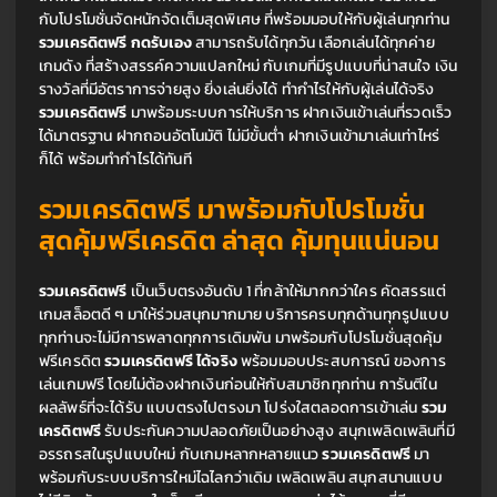
กับโปรโมชั่นจัดหนักจัดเต็มสุดพิเศษ ที่พร้อมมอบให้กับผู้เล่นทุกท่าน 
รวมเครดิตฟรี กดรับเอง 
สามารถรับได้ทุกวัน เลือกเล่นได้ทุกค่าย
เกมดัง ที่สร้างสรรค์ความแปลกใหม่ กับเกมที่มีรูปแบบที่น่าสนใจ เงิน
รางวัลที่มีอัตราการจ่ายสูง ยิ่งเล่นยิ่งได้ ทำกำไรให้กับผู้เล่นได้จริง 
รวมเครดิตฟรี 
มาพร้อมระบบการให้บริการ ฝากเงินเข้าเล่นที่รวดเร็ว 
ได้มาตรฐาน ฝากถอนอัตโนมัติ ไม่มีขั้นต่ำ ฝากเงินเข้ามาเล่นเท่าไหร่
ก็ได้ พร้อมทำกำไรได้ทันที
รวมเครดิตฟรี มาพร้อมกับโปรโมชั่น
สุดคุ้มฟรีเครดิต 
ล่าสุด คุ้มทุนแน่นอน 
รวมเครดิตฟรี 
เป็นเว็บตรงอันดับ 1 ที่กล้าให้มากกว่าใคร คัดสรรแต่
เกมสล็อตดี ๆ มาให้ร่วมสนุกมากมาย 
บริการครบทุกด้านทุกรูปแบบ 
ทุกท่านจะไม่มีการพลาดทุกการเดิมพัน
มาพร้อมกับโปรโมชั่นสุดคุ้ม
ฟรีเครดิต 
รวมเครดิตฟรี ได้จริง 
พร้อมมอบประสบการณ์ ของการ
เล่นเกมฟรี โดยไม่ต้องฝากเงินก่อนให้กับสมาชิกทุกท่าน 
การันตีใน
ผลลัพธ์ที่จะได้รับ แบบตรงไปตรงมา โปร่งใสตลอดการเข้าเล่น 
รวม
เครดิตฟรี 
รับประกันความปลอดภัยเป็นอย่างสูง 
สนุกเพลิดเพลินที่มี
อรรถรสในรูปแบบใหม่ กับเกมหลากหลายแนว 
รวมเครดิตฟรี 
มา
พร้อมกับระบบบริการใหม่ไฉไลกว่าเดิม
เพลิดเพลิน สนุกสนานแบบ