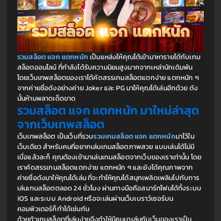
รวมสล็อต แจก แตกหนัก
เป็นแหล่งให้คุณได้เข้ามาหารายได้กับเกม
สล็อตออนไลน์ ที่กำลังได้รับความนิยมสูงมากจากเหล่านักเดิมพัน 
โดยเว็บเทพสล็อตของเราได้คัดสรรเกมสล็อตแตกง่าย แตกหนัก ๆ 
จากค่ายชื่อดังอย่างค่าย Joker และ PG มาให้คุณได้เล่นอีกด้วย ดัง
นั้นห้ามพลาดเด็ดขาด
รวมสล็อต แจก แตกหนัก มาใหม่ล่าสุด 
จากเว็บเทพสล็อต
เว็บเทพสล็อต เป็นเว็บที่รวบ
รวมเกมสล็อต แจก แตกหนัก
มาไว้ใน
เว็บเดียว สำหรับคนที่อยากเล่นเกมสล็อตภาพสวย แบบเล่นได้ไม่มี
เบื่อแล้วละก็ คุณต้องเข้ามาเล่นเกมสล็อตจากเว็บของเราเท่านั้น โดย
เราคัดสรรเกมสล็อตแตกง่าย แตกหนัก ๆ และยังได้คุณภาพจาก
ค่ายชื่อดังมาให้คุณได้เล่น ที่จะทำให้คุณได้สนุกเพลิดเพลินไปกับการ
เล่นเกมสล็อตตลอด 24 ชั่วโมง ผ่านทางมือถือสมาร์ทโฟนได้ทั้งระบบ 
iOS และระบบ Android หรือจะเล่นผ่านเว็บเบราว์เซอร์บน
คอมพิวเตอร์ก็ทำได้เช่นกัน
ด้วยตัวเกมสล็อตที่เล่นง่ายจึงทำให้มีคนมาเล่นกับเว็บของเราเป็น