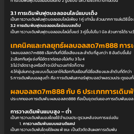
การเดิมพันฟุตบอลออนไลน์ทั้ง 2 รูปแบบ มีความแตกต่างกันดังนี้
3.1 การเดิมพันฟุตบอลออนไลน์แบบเต็ง
เป็นการวางเดิมพันฟุตบอลออนไลน์เพียง 1 คู่ เท่านั้น ส่วนมากการเล่นวิธีน
3.2 การเดิมพันฟุตบอลออนไลน์แบบสเต็ป 
เป็นการวางเดิมพันฟุตบอลออนไลน์ตั้งแต่ 3 คู่ขึ้นไปใน 1 บิล ส่วนการได้รา
เทคนิคและกลยุทธ์ผลบอลสด7m888 การเด
1.ผลบอลสด7m888 เลือกทีมที่มีชื่อเสียงและลำดับที่สูงกว่า 8 อันดับขึ้นไป
2.เลือกทีมคู่แข่งที่มีอัตราต่อรองไม่เกิน 3 ใน 4 
3.ไม่ว่าอัตราสูงหรือต่ำจะมีจำนวนเท่าใดก็ตาม 
4.ให้ผู้เล่นกดสูงแบบเต็มเวลาให้เลือกทีมเยือนที่มีชื่อเสียงและลำดับที่ดีกว่า
5.การเดิมพันบอลสูงต่ำ คือ การเดิมพันสกอร์ฟุตบอลว่าผลรวมประตูของทั
ผลบอลสด7m888 กับ 6 ประเภทการเดิมพันฟ
ประเภทของการเดิมพัน ผลบอลสด888 ถือเป็นจุดเด่นของการเดิมพันบอล 
การวางเดิมพันแบบสูง – ต่ำ 
เป็นการวางเดิมพันบอลโดยใช้จำนวนประตูรวมหลังจบการแข่งขัน
การวางเดิมพันแบบแฮนดิแคป
เป็นการวางเดิมพันโดยใช้ผลแพ้ ชนะ เป็นตัวตัดสินผลการเดิมพัน 