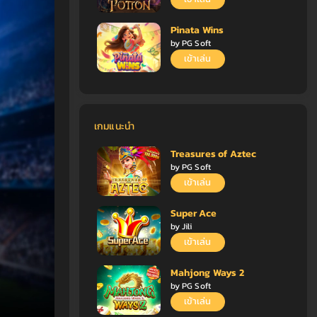
Pinata Wins
by PG Soft
เข้าเล่น
เกมแนะนำ
Treasures of Aztec
by PG Soft
เข้าเล่น
Super Ace
by Jili
เข้าเล่น
Mahjong Ways 2
by PG Soft
เข้าเล่น