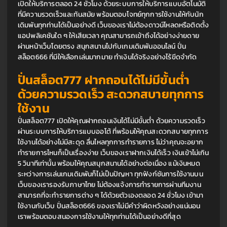
เปิดให้บริการตลอด 24 ชั่วโมง ด้วยระบบการให้บริการแบบอัตโนมัติ
ที่มีความรวดเร็วและทันสมัย พร้อมตอบโจทย์ทุกการใช้งานให้กับนัก
เดิมพันทุกท่านได้เป็นอย่างดี เว็บของเราไม่ต้องดาวน์โหลดหรือติดตั้ง
แอปพลิเคชันใด ๆ ให้เสียเวลา คุณสามารถเข้าถึงได้อย่างง่ายดาย
ผ่านหน้าเว็บโดยตรง สนุกสนานไปกับเกมเดิมพันออนไลน์ 
ปั่น
สล็อต666 
ที่มีให้เลือกเล่นมากมาย ทำเงินได้จริงอย่างไร้ขีดจำกัด
ปั่นสล็อต777 ฝากถอนได้ไม่มีขั้นต่ำ
ด้วยความรวดเร็ว สะดวกสบายทุกการ
ใช้งาน
ปั่นสล็อต777 เปิดให้คุณฝากถอนเงินได้ไม่มีขั้นต่ำ ด้วยความรวดเร็ว
ผ่านระบบการให้บริการแบบออโต้ ที่พร้อมให้คุณสะดวกสบายทุกการ
ใช้งานได้อย่างไม่มีสะดุด ลื่นไหลทุกการทำรายการ ไม่ว่าคุณจะอยาก
ทำรายการไหนก็เป็นเรื่องง่าย เว็บของเราฝากเงินได้เร็ว เงินเข้าไม่เกิน 
5 วินาทีเท่านั้น พร้อมให้คุณสนุกสนานได้อย่างต่อเนื่อง แม้เงินหมด
ระหว่างการเล่นเกมเดิมพันก็ไม่เป็นปัญหา ทุกฟังก์ชันการใช้งานบน
เว็บของเรารองรับภาษาไทย ไม่ต้องแจ้งการทำรายการผ่านทีมงาน 
สามารถที่จะทำรายการต่าง ๆ ได้ด้วยตัวเองตลอด 24 ชั่วโมง เข้ามา
ใช้งานกับเว็บ 
ปั่นสล็อต666 
ของเราไม่มีคำว่าผิดหวังอย่างแน่นอน 
เราพร้อมตอบสนองการใช้งานให้ทุกท่านได้เป็นอย่างดีที่สุด