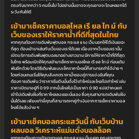
ตรงกันมากกว่า 5 คนขึ้นไป ไม่อย่างนั้นอาจจะคุณอาจจะโดนหลอกได้ 
ระวังกันให้ดี
เข้ามาเช็คราคาบอลไหล เรี ยล ไท ม์ กับ
เว็บของเราให้ราคาน้ำที่ดีที่สุดในไทย
หากคุณต้องการเดิมพันฟุต
บอล กระแส แรง เว็บนอก
ให้ได้เงินเยอะ
ที่สุด ต้องเข้ามาเล่นกับเว็บของเราได้เลย เนื่องจากเว็บของเรานั้น
เปิดบริการเดิมพันฟุตบอลมาอย่างยาวนาน มีการให้ราคาน้ำที่ดีที่สุด
ในไทย พร้อมเปิดให้คุณเข้ามาเช็คราคาบอลไหล เรี ยล ไท ม์ ก่อนเดิม
พันอีกด้วย โดยวิธีเดิมพันแบบเช็คราคาไหลนี้ก็สามารถทำได้ง่าย ๆ 
โดยก่อนเกมเริ่มให้คุณสังเกตราคาน้ำของคู่การแข่งขันที่คุณ
ต้องการเดิมพัน ว่าราคาเริ่มต้นนั้นตั้งไว้เท่าไหร่และไหลไปเท่าไหร่ เช่น 
ราคาเปิดมาอยู่ที่ 0.99 จากนั้นไหลไปเป็นราคา 0.90 แปลว่าคนแห่
เข้าไปเดิมพันฝั่งที่ราคาไหลลงเยอะนั่นเอง ซึ่งคุณสามารถเดิมพันฝั่ง
นั้นได้เลย เพียงเท่านี้คุณก็สามารถหาคู่ทำเงินจากการเช็คราคาบอล
ไหลได้แล้วง่าย ๆ 
เข้ามาเช็คบอลกระแสวันนี้ กับเว็บบ้าน
ผลบอล วิเคราะห์แม่นดั่งบอลล็อค
หากคุณต้องการเข้ามาหา
บอล กระแส แรง เว็บนอก คุณสามารถ