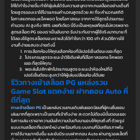
ให้ได้กำไรง่ายขึ้น ทำให้ผู้เล่นได้รับความสนุกจากเกมสล็อตอย่างเต็มที่ 
โดยสูตรของเราใช้โปรแกรมคำนวณสูตรด้วย AI ที่จะคำนวณสถิติ
โอกาสแตกของแจ็คพอต โดยโอกาสชนะจากการใช้สูตรโปรแกรม
คำนวณ AI สูงถึง 98% เลยทีเดียว นี่จึงเป็นเหตุผลที่คุณไม่ควรพลาด
สูตรสล็อต PG ของเราเป็นอันขาด รับประกันจากผู้ใช้จริงมากมาย ที่
ได้ลองใช้สูตรสล็อตของเราแล้วได้กำไรกว่า 100 เท่า ส่วนวิธีการใช้
งานก็ง่ายแสนจะง่ายดังนี้
การเลือกห้องให้คุณเลือกห้องที่มีเปอร์เซ็นต์ชนะเยอะที่สุด
 โปรแกรมสูตรจะแนะนำวิธีเดิมพันที่มีโอกาสออกแจ็คพอต
เยอะที่สุดให้คุณ
 พอเล่นไปสักพักโปรแกรมสูตรจะแนะนำห้องใหม่ที่มี
เปอร์เซ็นต์ชนะสูงกว่าให้ผู้เล่นเปลี่ยนห้องได้เลย
รีวิวทางเข้าสล็อต PG แหล่งรวม 
Game Slot แตกง่าย ฝากถอน Auto ที่
ดีที่สุด
ทางเข้าสล็อต PG
 เป็นแหล่งรวมเกมเดิมพันยอดนิยมที่ผู้คนชื่นชอบ
เล่นมากที่สุดเพราะเป็นเกมที่เข้าถึงง่าย สะดวกไม่ต้องมีขั้นตอนเยอะ
ในการเล่น เราเอาความมันส์ความบันเทิงมามอบให้คุณถึงที่ ด้วยรูป
แบบเกมสล็อตที่แปลกใหม่ มาพร้อมกับระบบเกมที่มีเสถียรภาพใน
การใช้งานมากยิ่งขึ้น และยังมีระบบฝากถอน Auto ผ่านทรูวอลเล็ตที่