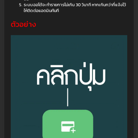
ระบบออโต้จะทำรายการไม่เกิน 30 วินาที หากเกินกว่าที่แจ้งไว้ 
ให้ติดต่อแอดมินทันที
ตัวอย่าง