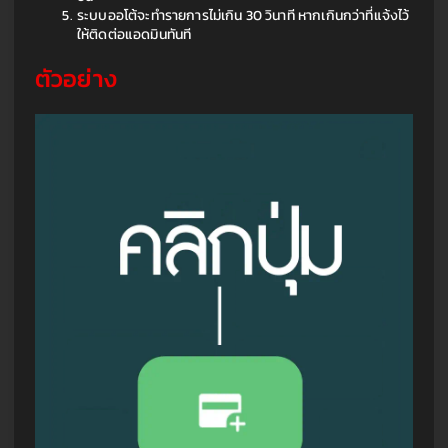
ระบบออโต้จะทำรายการไม่เกิน 30 วินาที หากเกินกว่าที่แจ้งไว้ 
ให้ติดต่อแอดมินทันที
ตัวอย่าง